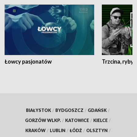
Łowcy pasjonatów
Trzcina, ryby 
BIAŁYSTOK
/
BYDGOSZCZ
/
GDAŃSK
/
GORZÓW WLKP.
/
KATOWICE
/
KIELCE
/
KRAKÓW
/
LUBLIN
/
ŁÓDŹ
/
OLSZTYN
/