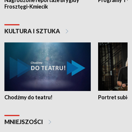
Nagrodzone reportaże Brygidy
Programy TVP
Frosztęgi-Kmiecik
KULTURA I SZTUKA
Chodźmy do teatru!
Portret subi
MNIEJSZOŚCI