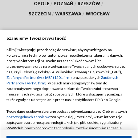
OPOLE
/
POZNAŃ
/
RZESZÓW
/
SZCZECIN
/
WARSZAWA
/
WROCŁAW
Szanujemy Twoją prywatność
Dołącz do nas:
Kliknij "Akceptuję i przechodzę do serwisu", aby wyrazić zgody na
korzystanie z technologii automatycznego śledzenia i zbierania danych,
TVP
dostęp do informacji na Twoim urządzeniu końcowym i ich
Abonament TVP
przechowywanie oraz na przetwarzanie Twoich danych osobowych przez
Regulamin TVP
nas, czyli Telewizję Polską S.A. w likwidacji (zwaną dalej również „TVP”),
Emisja w TVP
Polityka prywatności
Zaufanych Partnerów z IAB* (1201 firm)
oraz pozostałych
Zaufanych
Partnerów TVP (93 firm)
, w celach marketingowych (w tym do
Centrum informacji TVP
Moje zgody
zautomatyzowanego dopasowania reklam do Twoich zainteresowań i
mierzenia ich skuteczności) i pozostałych, które wskazujemy poniżej, a
Naziemna Telewizja Cyfrowa
Pomoc
także zgody na udostępnianie przez nas identyfikatora PPID do Google.
Sklep TVP
Biuro reklamy
Twoje dane osobowe zbierane podczas odwiedzania przez Ciebie naszych
Rada Programowa
Kontakt
poszczególnych serwisów
zwanych dalej „Portalem”, w tym informacje
zapisywane za pomocą technologii takich jak: pliki cookie, sygnalizatory
System NOS
WWW lub innych podobnych technologii umożliwiających świadczenie
dopasowanych i bezpiecznych usług, personalizację treści oraz reklam,
Informacje o nadawcy
Kanały