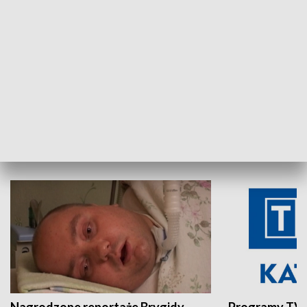
Aktualności sprzed lat
Z historią w tl
INNE