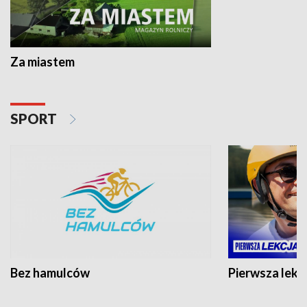
Za miastem
SPORT
Bez hamulców
Pierwsza lekc