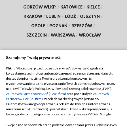
GORZÓW WLKP.
/
KATOWICE
/
KIELCE
/
KRAKÓW
/
LUBLIN
/
ŁÓDŹ
/
OLSZTYN
/
OPOLE
/
POZNAŃ
/
RZESZÓW
/
SZCZECIN
/
WARSZAWA
/
WROCŁAW
Szanujemy Twoją prywatność
Dołącz do nas:
Kliknij "Akceptuję i przechodzę do serwisu", aby wyrazić zgody na
korzystanie z technologii automatycznego śledzenia i zbierania danych,
TVP
dostęp do informacji na Twoim urządzeniu końcowym i ich
Abonament TVP
przechowywanie oraz na przetwarzanie Twoich danych osobowych przez
Regulamin TVP
nas, czyli Telewizję Polską S.A. w likwidacji (zwaną dalej również „TVP”),
Emisja w TVP
Polityka prywatności
Zaufanych Partnerów z IAB* (1201 firm)
oraz pozostałych
Zaufanych
Partnerów TVP (93 firm)
, w celach marketingowych (w tym do
Centrum informacji TVP
Moje zgody
zautomatyzowanego dopasowania reklam do Twoich zainteresowań i
mierzenia ich skuteczności) i pozostałych, które wskazujemy poniżej, a
Naziemna Telewizja Cyfrowa
Pomoc
także zgody na udostępnianie przez nas identyfikatora PPID do Google.
Sklep TVP
Biuro reklamy
Twoje dane osobowe zbierane podczas odwiedzania przez Ciebie naszych