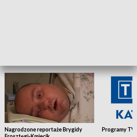
Aktualności sprzed lat
Z historią w tl
INNE
Nagrodzone reportaże Brygidy
Programy TVP
Frosztęgi-Kmiecik