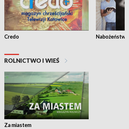
Credo
Nabożeństwa 
ROLNICTWO I WIEŚ
Za miastem