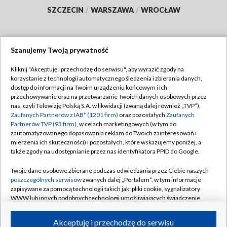
SZCZECIN
/
WARSZAWA
/
WROCŁAW
Szanujemy Twoją prywatność
Dołącz do nas:
Kliknij "Akceptuję i przechodzę do serwisu", aby wyrazić zgody na
korzystanie z technologii automatycznego śledzenia i zbierania danych,
TVP
dostęp do informacji na Twoim urządzeniu końcowym i ich
Abonament TVP
przechowywanie oraz na przetwarzanie Twoich danych osobowych przez
Regulamin TVP
nas, czyli Telewizję Polską S.A. w likwidacji (zwaną dalej również „TVP”),
Emisja w TVP
Polityka prywatności
Zaufanych Partnerów z IAB* (1201 firm)
oraz pozostałych
Zaufanych
Partnerów TVP (93 firm)
, w celach marketingowych (w tym do
Centrum informacji TVP
Moje zgody
zautomatyzowanego dopasowania reklam do Twoich zainteresowań i
mierzenia ich skuteczności) i pozostałych, które wskazujemy poniżej, a
Naziemna Telewizja Cyfrowa
Pomoc
także zgody na udostępnianie przez nas identyfikatora PPID do Google.
Sklep TVP
Biuro reklamy
Twoje dane osobowe zbierane podczas odwiedzania przez Ciebie naszych
Rada Programowa
Kontakt
poszczególnych serwisów
zwanych dalej „Portalem”, w tym informacje
zapisywane za pomocą technologii takich jak: pliki cookie, sygnalizatory
System NOS
WWW lub innych podobnych technologii umożliwiających świadczenie
dopasowanych i bezpiecznych usług, personalizację treści oraz reklam,
Informacje o nadawcy
Kanały
udostępnianie funkcji mediów społecznościowych oraz analizowanie
Akceptuję i przechodzę do serwisu
ruchu w Internecie.
Program dla prasy