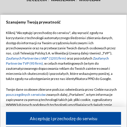
Szanujemy Twoją prywatność
Dołącz do nas:
Kliknij "Akceptuję i przechodzę do serwisu", aby wyrazić zgody na
korzystanie z technologii automatycznego śledzenia i zbierania danych,
TVP
dostęp do informacji na Twoim urządzeniu końcowym i ich
Abonament TVP
przechowywanie oraz na przetwarzanie Twoich danych osobowych przez
Regulamin TVP
nas, czyli Telewizję Polską S.A. w likwidacji (zwaną dalej również „TVP”),
Emisja w TVP
Polityka prywatności
Zaufanych Partnerów z IAB* (1201 firm)
oraz pozostałych
Zaufanych
Partnerów TVP (93 firm)
, w celach marketingowych (w tym do
Centrum informacji TVP
Moje zgody
zautomatyzowanego dopasowania reklam do Twoich zainteresowań i
mierzenia ich skuteczności) i pozostałych, które wskazujemy poniżej, a
Naziemna Telewizja Cyfrowa
Pomoc
także zgody na udostępnianie przez nas identyfikatora PPID do Google.
Sklep TVP
Biuro reklamy
Twoje dane osobowe zbierane podczas odwiedzania przez Ciebie naszych
Rada Programowa
Kontakt
poszczególnych serwisów
zwanych dalej „Portalem”, w tym informacje
zapisywane za pomocą technologii takich jak: pliki cookie, sygnalizatory
System NOS
WWW lub innych podobnych technologii umożliwiających świadczenie
dopasowanych i bezpiecznych usług, personalizację treści oraz reklam,
Informacje o nadawcy
Kanały
udostępnianie funkcji mediów społecznościowych oraz analizowanie
Akceptuję i przechodzę do serwisu
ruchu w Internecie.
Program dla prasy
©2026 Telewizja Polska S.A. w likwidacji