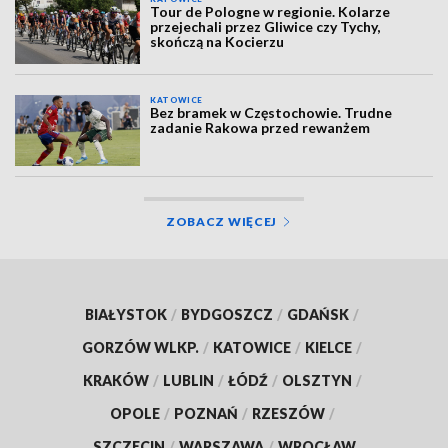
Tour de Pologne w regionie. Kolarze
przejechali przez Gliwice czy Tychy,
skończą na Kocierzu
KATOWICE
Bez bramek w Częstochowie. Trudne
zadanie Rakowa przed rewanżem
ZOBACZ WIĘCEJ
BIAŁYSTOK
/
BYDGOSZCZ
/
GDAŃSK
/
GORZÓW WLKP.
/
KATOWICE
/
KIELCE
/
KRAKÓW
/
LUBLIN
/
ŁÓDŹ
/
OLSZTYN
/
OPOLE
/
POZNAŃ
/
RZESZÓW
/
SZCZECIN
/
WARSZAWA
/
WROCŁAW