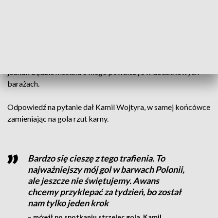
12.05.2025, GODZ. 19.00
Niedzielny mecz z Wieczystą miał dać odpowiedź, czy
Polonia będzie mogła świętować awans bezpośredni, czy
jednak będzie musiała o niego powalczyć w dodatkowych
barażach.
Odpowiedź na pytanie dał Kamil Wojtyra, w samej końcówce
zamieniając na gola rzut karny.
Bardzo się cieszę z tego trafienia. To
najważniejszy mój gol w barwach Polonii,
ale jeszcze nie świętujemy. Awans
chcemy przyklepać za tydzień, bo został
nam tylko jeden krok
– mówił po spotkaniu strzelec gola, Kamil