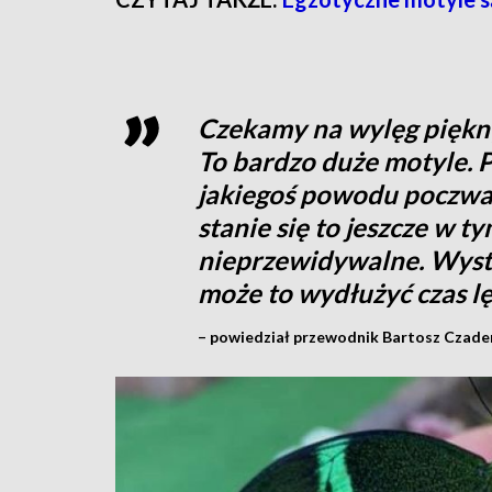
Czekamy na wylęg piękny
To bardzo duże motyle. Po
jakiegoś powodu poczwarki
stanie się to jeszcze w t
nieprzewidywalne. Wystar
może to wydłużyć czas l
– powiedział przewodnik Bartosz Czader