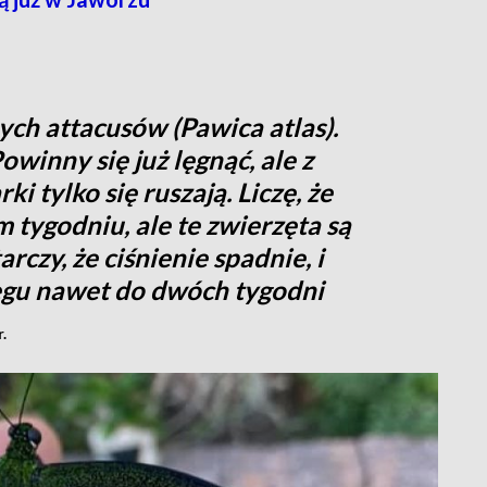
ch attacusów (Pawica atlas).
winny się już lęgnąć, ale z
 tylko się ruszają. Liczę, że
ym tygodniu, ale te zwierzęta są
czy, że ciśnienie spadnie, i
ęgu nawet do dwóch tygodni
.