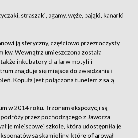
zaki, straszaki, agamy, węże, pająki, kanarki
anowi ją sferyczny, częściowo przezroczysty
 m kw. Wewnątrz umieszczona została
także inkubatory dla larw motyli i
rum znajduje się miejsce do zwiedzania i
leń. Kopuła jest połączona tunelem z salą
m w 2014 roku. Trzonem ekspozycji są
 podróży przez pochodzącego z Jaworza
ł je miejscowej szkole, która udostępniła je
ksponatów są skamieliny, które ofiarował