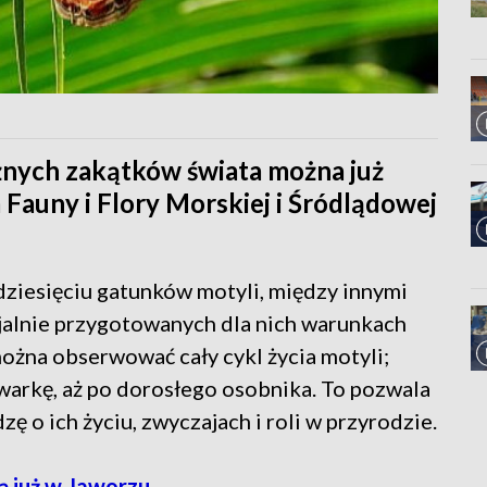
żnych zakątków świata można już
Fauny i Flory Morskiej i Śródlądowej
ziesięciu gatunków motyli, między innymi
cjalnie przygotowanych dla nich warunkach
ożna obserwować cały cykl życia motyli;
zwarkę, aż po dorosłego osobnika. To pozwala
ę o ich życiu, zwyczajach i roli w przyrodzie.
ą już w Jaworzu