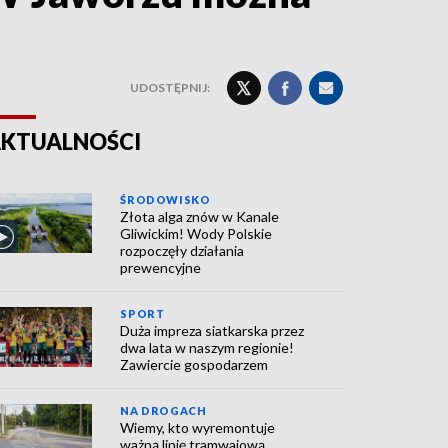
UDOSTĘPNIJ:
KTUALNOŚCI
ŚRODOWISKO
Złota alga znów w Kanale
Gliwickim! Wody Polskie
rozpoczęły działania
prewencyjne
SPORT
Duża impreza siatkarska przez
dwa lata w naszym regionie!
Zawiercie gospodarzem
NA DROGACH
Wiemy, kto wyremontuje
ważną linię tramwajową.