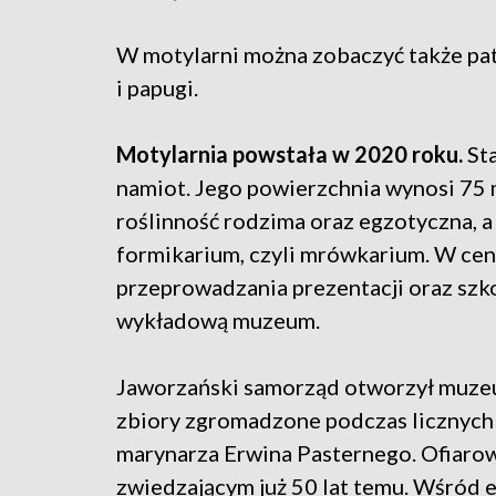
W motylarni można zobaczyć także patyc
i papugi.
Motylarnia powstała w 2020 roku.
St
namiot. Jego powierzchnia wynosi 75
roślinność rodzima oraz egzotyczna, a 
formikarium, czyli mrówkarium. W cent
przeprowadzania prezentacji oraz szko
wykładową muzeum.
Jaworzański samorząd otworzył muzeu
zbiory zgromadzone podczas licznych
marynarza Erwina Pasternego. Ofiarowa
zwiedzającym już 50 lat temu. Wśród e