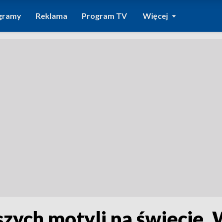
gramy
Reklama
Program TV
Więcej
szych motyli na świecie