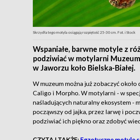
Skrzydła tego motyla osiągają rozpiętość 25-30 cm. Fot. i Stock
Wspaniałe, barwne motyle z ró
podziwiać w motylarni Muzeum 
w Jaworzu koło Bielska-Białej.
W muzeum można już zobaczyć około d
Caligo i Morpho. W motylarni - w spe
naśladujących naturalny ekosystem - m
począwszy od jajka, przez larwę i poc
podziwiać ich piękno oraz zdobyć wiedz
CZYTAJ TAKŻE:
Egzotyczne motyle s