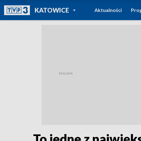
POWRÓT DO
KATOWICE
Aktualności
Pro
TVP REGIONY
To jedne z najwięk