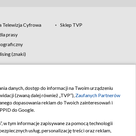
 Telewizja Cyfrowa
Sklep TVP
la prasy
tograficzny
sing (znaki)
klamy
Kontakt
rania danych, dostęp do informacji na Twoim urządzeniu
idacji (zwaną dalej również „TVP”),
Zaufanych Partnerów
anego dopasowania reklam do Twoich zainteresowań i
a PPID do Google.
”, w tym informacje zapisywane za pomocą technologii
zpiecznych usług, personalizację treści oraz reklam,