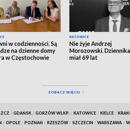
CE
KATOWICE
ni w codzienności. Są
Nie żyje Andrzej
ądze na dzienne domy
Morozowski. Dziennika
ra w Częstochowie
miał 69 lat
ZOBACZ WIĘCEJ
SZCZ
/
GDAŃSK
/
GORZÓW WLKP.
/
KATOWICE
/
KIELCE
/
KRA
N
/
OPOLE
/
POZNAŃ
/
RZESZÓW
/
SZCZECIN
/
WARSZAWA
/
W