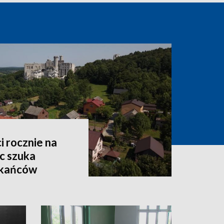
i rocznie na
c szuka
zkańców