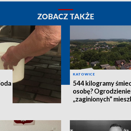
ZOBACZ TAKŻE
KATOWICE
Woda
544 kilogramy śmiec
osobę? Ogrodzienie
„zaginionych" mies