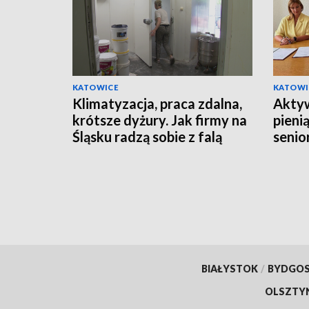
KATOWICE
KATOWI
Klimatyzacja, praca zdalna,
Aktyw
krótsze dyżury. Jak firmy na
pieni
Śląsku radzą sobie z falą
senio
upałów?
BIAŁYSTOK
/
BYDGO
OLSZTY