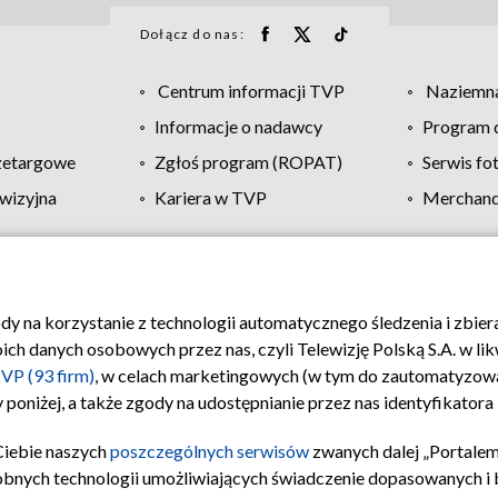
Dołącz do nas:
Centrum informacji TVP
Naziemna
Informacje o nadawcy
Program d
zetargowe
Zgłoś program (ROPAT)
Serwis fo
wizyjna
Kariera w TVP
Merchandi
Polityka prywatności
Moje zgody
Pomoc
Biuro re
ody na korzystanie z technologii automatycznego śledzenia i zbie
 danych osobowych przez nas, czyli Telewizję Polską S.A. w likw
VP (93 firm)
, w celach marketingowych (w tym do zautomatyzow
 poniżej, a także zgody na udostępnianie przez nas identyfikator
Ciebie naszych
poszczególnych serwisów
zwanych dalej „Portalem
obnych technologii umożliwiających świadczenie dopasowanych i be