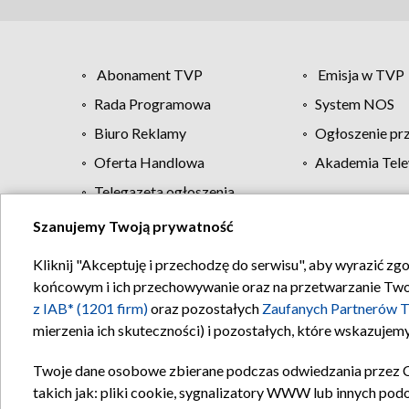
Abonament TVP
Emisja w TVP
Rada Programowa
System NOS
Biuro Reklamy
Ogłoszenie pr
Oferta Handlowa
Akademia Tele
Telegazeta ogłoszenia
Szanujemy Twoją prywatność
Regulamin TVP
Kliknij "Akceptuję i przechodzę do serwisu", aby wyrazić zg
końcowym i ich przechowywanie oraz na przetwarzanie Twoich
z IAB* (1201 firm)
oraz pozostałych
Zaufanych Partnerów T
mierzenia ich skuteczności) i pozostałych, które wskazujemy
Twoje dane osobowe zbierane podczas odwiedzania przez 
takich jak: pliki cookie, sygnalizatory WWW lub innych pod