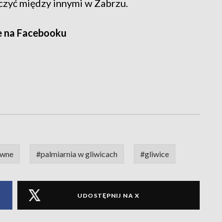
czyć między innymi w Zabrzu.
e na Facebooku
awne
#palmiarnia w gliwicach
#gliwice
UDOSTĘPNIJ NA X