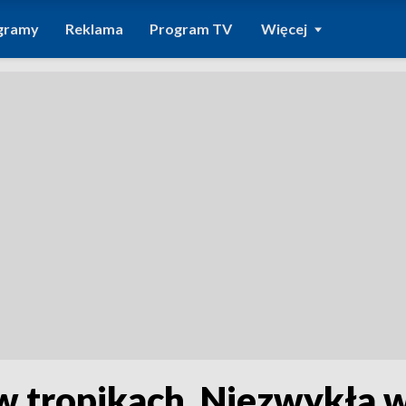
gramy
Reklama
Program TV
Więcej
.. w tropikach. Niezwykła