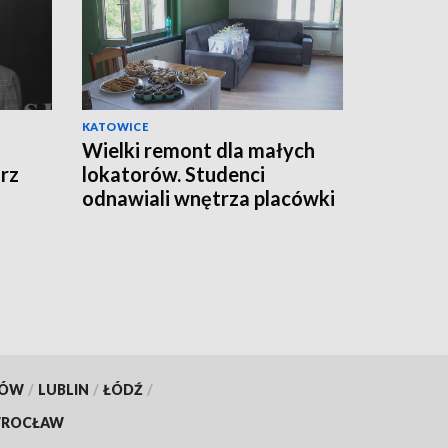
KATOWICE
Wielki remont dla małych
rz
lokatorów. Studenci
odnawiali wnętrza placówki
opiekuńczo-wychowawczej
KÓW
/
LUBLIN
/
ŁÓDŹ
/
ROCŁAW