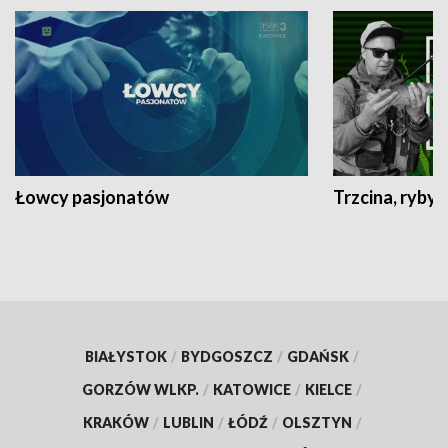
Łowcy pasjonatów
Trzcina, ryby 
BIAŁYSTOK
/
BYDGOSZCZ
/
GDAŃSK
/
GORZÓW WLKP.
/
KATOWICE
/
KIELCE
/
KRAKÓW
/
LUBLIN
/
ŁÓDŹ
/
OLSZTYN
/