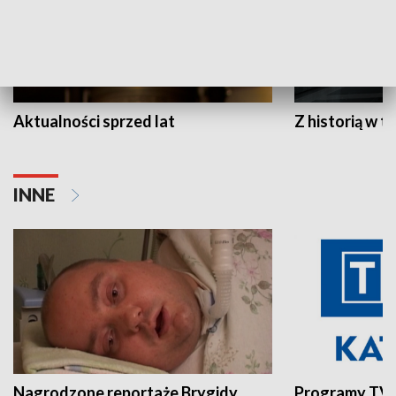
Aktualności sprzed lat
Z historią w tl
INNE
Nagrodzone reportaże Brygidy
Programy TVP