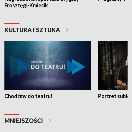
Frosztęgi-Kmiecik
KULTURA I SZTUKA
Chodźmy do teatru!
Portret subi
MNIEJSZOŚCI