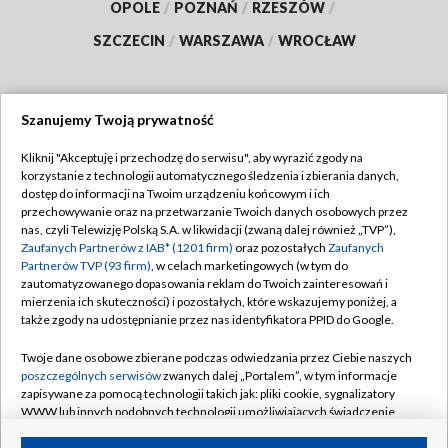
OPOLE
/
POZNAŃ
/
RZESZÓW
/
SZCZECIN
/
WARSZAWA
/
WROCŁAW
Szanujemy Twoją prywatność
Dołącz do nas:
Kliknij "Akceptuję i przechodzę do serwisu", aby wyrazić zgody na
korzystanie z technologii automatycznego śledzenia i zbierania danych,
TVP
dostęp do informacji na Twoim urządzeniu końcowym i ich
Abonament TVP
przechowywanie oraz na przetwarzanie Twoich danych osobowych przez
Regulamin TVP
nas, czyli Telewizję Polską S.A. w likwidacji (zwaną dalej również „TVP”),
Emisja w TVP
Polityka prywatności
Zaufanych Partnerów z IAB* (1201 firm)
oraz pozostałych
Zaufanych
Partnerów TVP (93 firm)
, w celach marketingowych (w tym do
Centrum informacji TVP
Moje zgody
zautomatyzowanego dopasowania reklam do Twoich zainteresowań i
mierzenia ich skuteczności) i pozostałych, które wskazujemy poniżej, a
Naziemna Telewizja Cyfrowa
Pomoc
także zgody na udostępnianie przez nas identyfikatora PPID do Google.
Sklep TVP
Biuro reklamy
Twoje dane osobowe zbierane podczas odwiedzania przez Ciebie naszych
Rada Programowa
Kontakt
poszczególnych serwisów
zwanych dalej „Portalem”, w tym informacje
zapisywane za pomocą technologii takich jak: pliki cookie, sygnalizatory
System NOS
WWW lub innych podobnych technologii umożliwiających świadczenie
dopasowanych i bezpiecznych usług, personalizację treści oraz reklam,
Informacje o nadawcy
Kanały
udostępnianie funkcji mediów społecznościowych oraz analizowanie