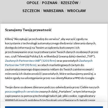
OPOLE
/
POZNAŃ
/
RZESZÓW
/
SZCZECIN
/
WARSZAWA
/
WROCŁAW
Szanujemy Twoją prywatność
Dołącz do nas:
Kliknij "Akceptuję i przechodzę do serwisu", aby wyrazić zgody na
korzystanie z technologii automatycznego śledzenia i zbierania danych,
TVP
dostęp do informacji na Twoim urządzeniu końcowym i ich
Abonament TVP
przechowywanie oraz na przetwarzanie Twoich danych osobowych przez
Regulamin TVP
nas, czyli Telewizję Polską S.A. w likwidacji (zwaną dalej również „TVP”),
Emisja w TVP
Polityka prywatności
Zaufanych Partnerów z IAB* (1201 firm)
oraz pozostałych
Zaufanych
Partnerów TVP (93 firm)
, w celach marketingowych (w tym do
Centrum informacji TVP
Moje zgody
zautomatyzowanego dopasowania reklam do Twoich zainteresowań i
mierzenia ich skuteczności) i pozostałych, które wskazujemy poniżej, a
Naziemna Telewizja Cyfrowa
Pomoc
także zgody na udostępnianie przez nas identyfikatora PPID do Google.
Sklep TVP
Biuro reklamy
Twoje dane osobowe zbierane podczas odwiedzania przez Ciebie naszych
Rada Programowa
Kontakt
poszczególnych serwisów
zwanych dalej „Portalem”, w tym informacje
zapisywane za pomocą technologii takich jak: pliki cookie, sygnalizatory
System NOS
WWW lub innych podobnych technologii umożliwiających świadczenie
dopasowanych i bezpiecznych usług, personalizację treści oraz reklam,
Informacje o nadawcy
Kanały