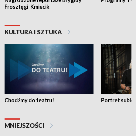
Nagrodzone reportaże Brygidy
Programy TVP
Frosztęgi-Kmiecik
KULTURA I SZTUKA
Chodźmy do teatru!
Portret subi
MNIEJSZOŚCI