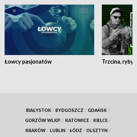
Łowcy pasjonatów
Trzcina, ryby 
BIAŁYSTOK
/
BYDGOSZCZ
/
GDAŃSK
/
GORZÓW WLKP.
/
KATOWICE
/
KIELCE
/
KRAKÓW
/
LUBLIN
/
ŁÓDŹ
/
OLSZTYN
/