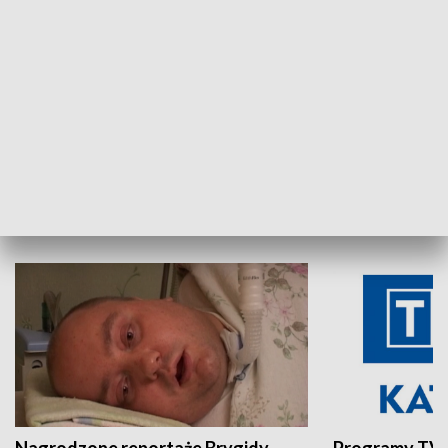
Aktualności sprzed lat
Z historią w tl
INNE