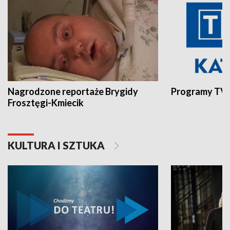
Nagrodzone reportaże Brygidy
Programy TVP
Frosztęgi-Kmiecik
KULTURA I SZTUKA