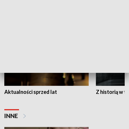
Papyn pyto
Rączka gotuje
HISTORIA
Aktualności sprzed lat
Z historią w tl
INNE