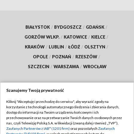
BIAŁYSTOK
/
BYDGOSZCZ
/
GDAŃSK
/
GORZÓW WLKP.
/
KATOWICE
/
KIELCE
/
KRAKÓW
/
LUBLIN
/
ŁÓDŹ
/
OLSZTYN
/
OPOLE
/
POZNAŃ
/
RZESZÓW
/
SZCZECIN
/
WARSZAWA
/
WROCŁAW
Szanujemy Twoją prywatność
Dołącz do nas:
Kliknij "Akceptuję i przechodzę do serwisu", aby wyrazić zgody na
korzystanie z technologii automatycznego śledzenia i zbierania danych,
TVP
dostęp do informacji na Twoim urządzeniu końcowym i ich
Abonament TVP
przechowywanie oraz na przetwarzanie Twoich danych osobowych przez
Regulamin TVP
nas, czyli Telewizję Polską S.A. w likwidacji (zwaną dalej również „TVP”),
Emisja w TVP
Polityka prywatności
Zaufanych Partnerów z IAB* (1201 firm)
oraz pozostałych
Zaufanych
Partnerów TVP (93 firm)
, w celach marketingowych (w tym do