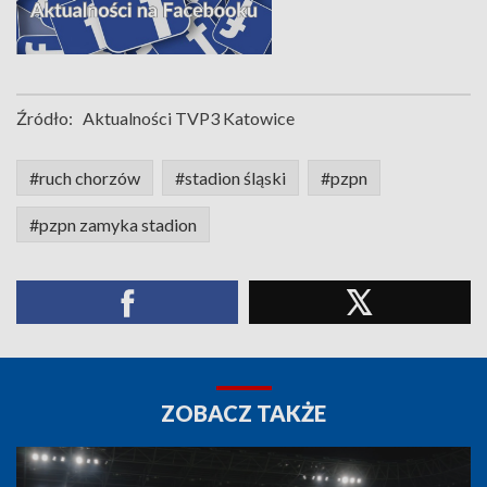
Źródło:
Aktualności TVP3 Katowice
#ruch chorzów
#stadion śląski
#pzpn
#pzpn zamyka stadion
ZOBACZ TAKŻE