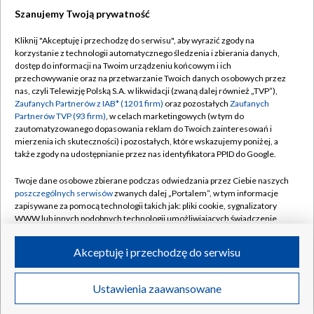
Szanujemy Twoją prywatność
Dołącz do nas:
Kliknij "Akceptuję i przechodzę do serwisu", aby wyrazić zgody na
korzystanie z technologii automatycznego śledzenia i zbierania danych,
TVP
dostęp do informacji na Twoim urządzeniu końcowym i ich
Abonament TVP
przechowywanie oraz na przetwarzanie Twoich danych osobowych przez
Regulamin TVP
nas, czyli Telewizję Polską S.A. w likwidacji (zwaną dalej również „TVP”),
Emisja w TVP
Polityka prywatności
Zaufanych Partnerów z IAB* (1201 firm)
oraz pozostałych
Zaufanych
Partnerów TVP (93 firm)
, w celach marketingowych (w tym do
Centrum informacji TVP
Moje zgody
zautomatyzowanego dopasowania reklam do Twoich zainteresowań i
mierzenia ich skuteczności) i pozostałych, które wskazujemy poniżej, a
Naziemna Telewizja Cyfrowa
Pomoc
także zgody na udostępnianie przez nas identyfikatora PPID do Google.
Sklep TVP
Biuro reklamy
Twoje dane osobowe zbierane podczas odwiedzania przez Ciebie naszych
Rada Programowa
Kontakt
poszczególnych serwisów
zwanych dalej „Portalem”, w tym informacje
zapisywane za pomocą technologii takich jak: pliki cookie, sygnalizatory
System NOS
WWW lub innych podobnych technologii umożliwiających świadczenie
dopasowanych i bezpiecznych usług, personalizację treści oraz reklam,
Informacje o nadawcy
Kanały
udostępnianie funkcji mediów społecznościowych oraz analizowanie
Akceptuję i przechodzę do serwisu
ruchu w Internecie.
Program dla prasy
©2026 Telewizja Polska S.A. w likwidacji
Biuro Reklamy
Twoje dane osobowe zbierane podczas odwiedzania przez Ciebie
Ustawienia zaawansowane
poszczególnych serwisów
na Portalu, takie jak adresy IP, identyfikatory
Ogłoszenie przetargowe
Twoich urządzeń końcowych i identyfikatory plików cookie, informacje o