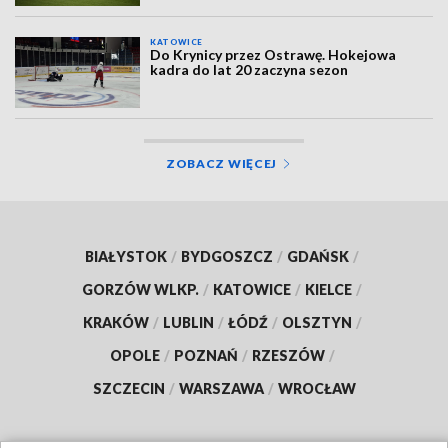
KATOWICE
Do Krynicy przez Ostrawę. Hokejowa
kadra do lat 20 zaczyna sezon
ZOBACZ WIĘCEJ
BIAŁYSTOK
/
BYDGOSZCZ
/
GDAŃSK
/
GORZÓW WLKP.
/
KATOWICE
/
KIELCE
/
KRAKÓW
/
LUBLIN
/
ŁÓDŹ
/
OLSZTYN
/
OPOLE
/
POZNAŃ
/
RZESZÓW
/
SZCZECIN
/
WARSZAWA
/
WROCŁAW