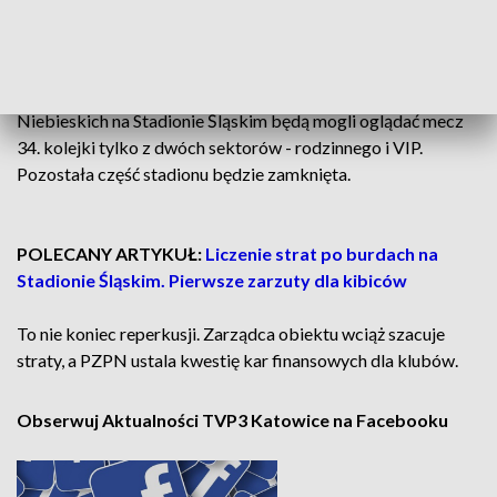
osłony ucierpiała też bieżnia stadionu.
Komisja Dyscyplinarna Polskiego Związku Piłki Nożnej
ukarała dziś ŁKS i Ruch. Zgodnie z postanowieniem fani
Niebieskich na Stadionie Śląskim będą mogli oglądać mecz
34. kolejki tylko z dwóch sektorów - rodzinnego i VIP.
Pozostała część stadionu będzie zamknięta.
POLECANY ARTYKUŁ:
Liczenie strat po burdach na
Stadionie Śląskim. Pierwsze zarzuty dla kibiców
To nie koniec reperkusji. Zarządca obiektu wciąż szacuje
straty, a PZPN ustala kwestię kar finansowych dla klubów.
Obserwuj Aktualności TVP3 Katowice na Facebooku