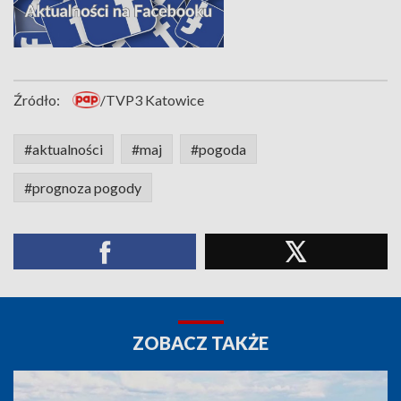
Źródło:
/TVP3 Katowice
#aktualności
#maj
#pogoda
#prognoza pogody
ZOBACZ TAKŻE