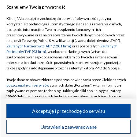
Szanujemy Twoją prywatność
Dołącz do nas:
Kliknij "Akceptuję i przechodzę do serwisu", aby wyrazić zgody na
korzystanie z technologii automatycznego śledzenia i zbierania danych,
TVP
dostęp do informacji na Twoim urządzeniu końcowym i ich
Abonament TVP
przechowywanie oraz na przetwarzanie Twoich danych osobowych przez
Regulamin TVP
nas, czyli Telewizję Polską S.A. w likwidacji (zwaną dalej również „TVP”),
Emisja w TVP
Polityka prywatności
Zaufanych Partnerów z IAB* (1201 firm)
oraz pozostałych
Zaufanych
Partnerów TVP (93 firm)
, w celach marketingowych (w tym do
Centrum informacji TVP
Moje zgody
zautomatyzowanego dopasowania reklam do Twoich zainteresowań i
mierzenia ich skuteczności) i pozostałych, które wskazujemy poniżej, a
Naziemna Telewizja Cyfrowa
Pomoc
także zgody na udostępnianie przez nas identyfikatora PPID do Google.
Sklep TVP
Biuro reklamy
Twoje dane osobowe zbierane podczas odwiedzania przez Ciebie naszych
Rada Programowa
Kontakt
poszczególnych serwisów
zwanych dalej „Portalem”, w tym informacje
zapisywane za pomocą technologii takich jak: pliki cookie, sygnalizatory
System NOS
WWW lub innych podobnych technologii umożliwiających świadczenie
dopasowanych i bezpiecznych usług, personalizację treści oraz reklam,
Informacje o nadawcy
Kanały
udostępnianie funkcji mediów społecznościowych oraz analizowanie
Akceptuję i przechodzę do serwisu
ruchu w Internecie.
Program dla prasy
©2026 Telewizja Polska S.A. w likwidacji
Biuro Reklamy
Twoje dane osobowe zbierane podczas odwiedzania przez Ciebie
Ustawienia zaawansowane
poszczególnych serwisów
na Portalu, takie jak adresy IP, identyfikatory
Ogłoszenie przetargowe
Twoich urządzeń końcowych i identyfikatory plików cookie, informacje o