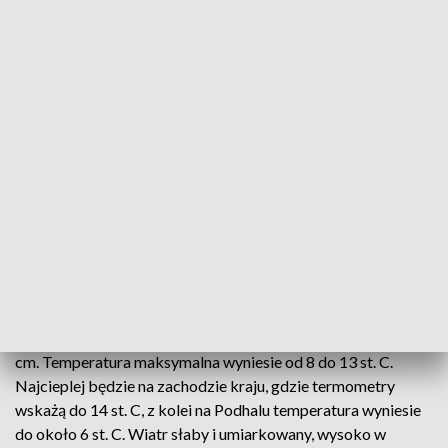
W związku z nocnymi przymrozkami Instytut wydał
ostrzeżenia I stopnia dla części powiatów w województwie
lubelskim, małopolskim, mazowieckim, podkarpackim,
podlaskim i warmińsko-mazurskim.
-Te przymrozki związane
są z ciągłym zaleganiem chłodnej masy powietrza, co jest
efektem występowania niżu
-
dodał ekspert.
Małe szanse na ocieplenie a maju. Mokro i zimno nie tylko w
ten weekend
W niedzielę w dalszym ciągu będzie pochmurno, lokalnie
wystąpią opady deszczu o silnym natężeniu. Możliwe są
również burze z opadami śniegu i drobnego gradu.
Prognozowana suma opadów wyniesie do 15 mm, w górach
opady śniegu spowodują wzrost pokrywy śnieżnej do około 5
cm. Temperatura maksymalna wyniesie od 8 do 13 st. C.
Najcieplej będzie na zachodzie kraju, gdzie termometry
wskażą do 14 st. C, z kolei na Podhalu temperatura wyniesie
do około 6 st. C. Wiatr słaby i umiarkowany, wysoko w