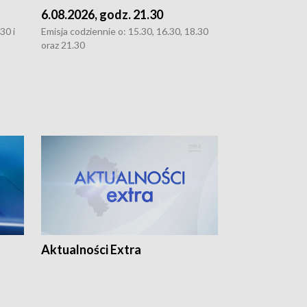
6.08.2026, godz. 21.30
6.08.2026, g
30 i
Emisja codziennie o: 15.30, 16.30, 18.30
Emisja codziennie
oraz 21.30
oraz 21.30
Aktualności Extra