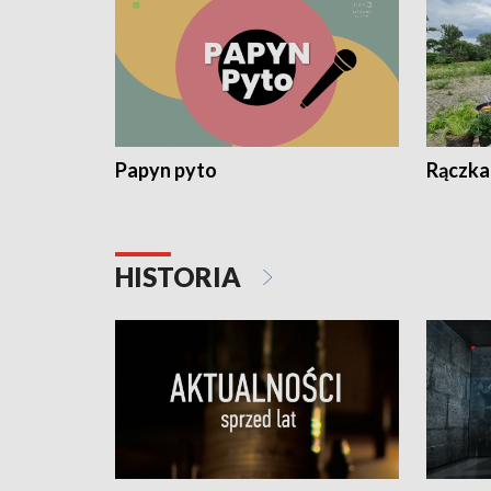
Papyn pyto
Rączka
HISTORIA