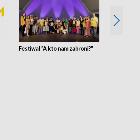
Festiwal "A kto nam zabroni?"
Mikrokosmo