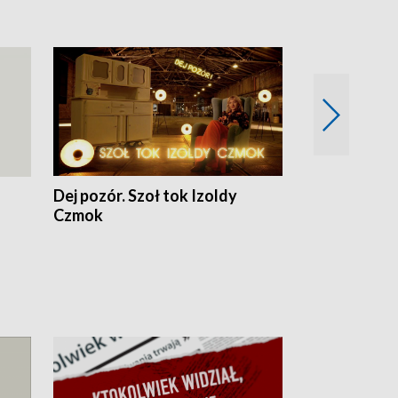
Dej pozór. Szoł tok Izoldy
Dzień z blisk
Czmok