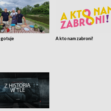
 gotuje
A kto nam zabroni!