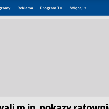
gramy
Reklama
Program TV
Więcej
wali m.in. pokazy ratow