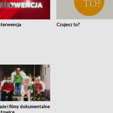
nterwencja
Czujesz to?
aże i filmy dokumentalne
towice