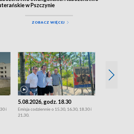
uterańskie w Pszczynie
ZOBACZ WIĘCEJ
5.08.2026, godz. 18.30
4.08.2026, g
30 i
Emisja codziennie o 15.30, 16.30, 18.30 i
Emisja codziennie
21.30.
21.30.