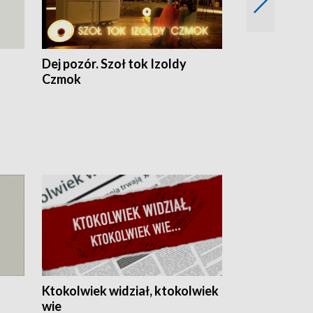
Dej pozór. Szoł tok Izoldy
Dzień z blisk
Czmok
Ktokolwiek widział, ktokolwiek
wie