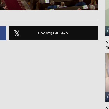
UDOSTĘPNIJ NA X
N
m
N