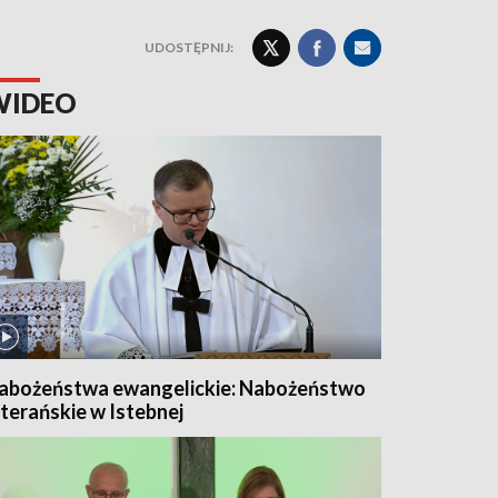
UDOSTĘPNIJ:
WIDEO
abożeństwa ewangelickie: Nabożeństwo
uterańskie w Istebnej