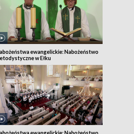
abożeństwa ewangelickie: Nabożeństwo
etodystyczne w Ełku
abożeństwa ewangelickie: Nabożeństwo