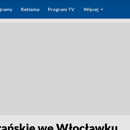
gramy
Reklama
Program TV
Więcej
rańskie we Włocławku