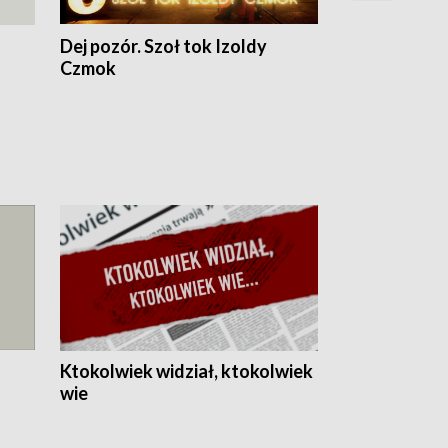
Dej pozór. Szoł tok Izoldy
Dzień z blisk
Czmok
Ktokolwiek widział, ktokolwiek
wie