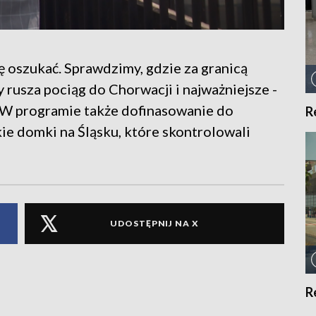
ię oszukać. Sprawdzimy, gdzie za granicą
 rusza pociąg do Chorwacji i najważniejsze -
? W programie także dofinasowanie do
R
ie domki na Śląsku, które skontrolowali
UDOSTĘPNIJ NA X
R