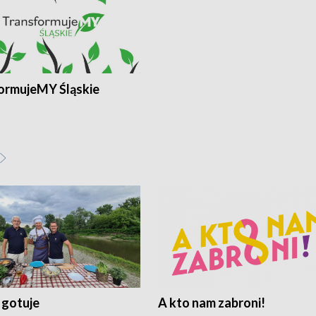
ormujeMY Śląskie
 gotuje
A kto nam zabroni!