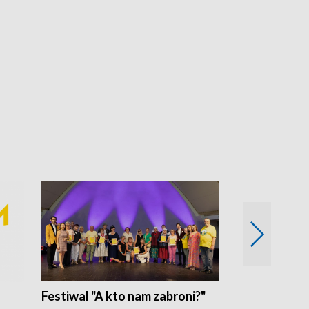
Festiwal "A kto nam zabroni?"
Mikrokosmo