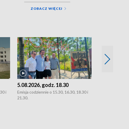
ZOBACZ WIĘCEJ
5.08.2026, godz. 18.30
4.08.2026, g
30 i
Emisja codziennie o 15.30, 16.30, 18.30 i
Emisja codziennie
21.30.
21.30.