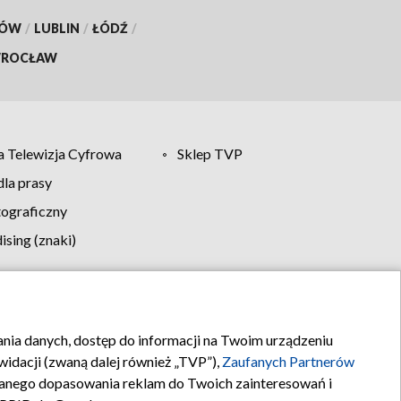
KÓW
/
LUBLIN
/
ŁÓDŹ
/
ROCŁAW
 Telewizja Cyfrowa
Sklep TVP
la prasy
tograficzny
sing (znaki)
klamy
Kontakt
rania danych, dostęp do informacji na Twoim urządzeniu
idacji (zwaną dalej również „TVP”),
Zaufanych Partnerów
anego dopasowania reklam do Twoich zainteresowań i