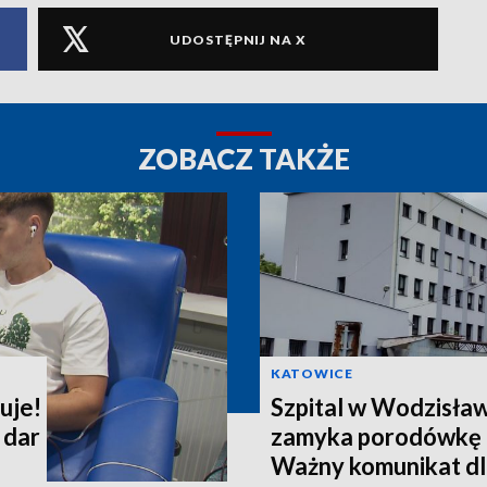
UDOSTĘPNIJ NA X
ZOBACZ TAKŻE
KATOWICE
uje!
Szpital w Wodzisła
 dar
zamyka porodówkę i
Ważny komunikat dl