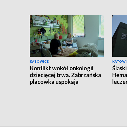
KATOWICE
KATOWI
Konflikt wokół onkologii
Śląsk
dziecięcej trwa. Zabrzańska
Hemat
placówka uspokaja
lecze