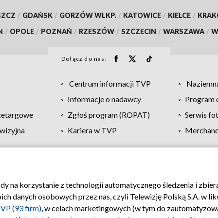
SZCZ
/
GDAŃSK
/
GORZÓW WLKP.
/
KATOWICE
/
KIELCE
/
KRA
N
/
OPOLE
/
POZNAŃ
/
RZESZÓW
/
SZCZECIN
/
WARSZAWA
/
W
Dołącz do nas:
Centrum informacji TVP
Naziemna
Informacje o nadawcy
Program d
zetargowe
Zgłoś program (ROPAT)
Serwis fo
wizyjna
Kariera w TVP
Merchandi
Polityka prywatności
Moje zgody
Pomoc
Biuro re
ody na korzystanie z technologii automatycznego śledzenia i zbie
 danych osobowych przez nas, czyli Telewizję Polską S.A. w likw
VP (93 firm)
, w celach marketingowych (w tym do zautomatyzow