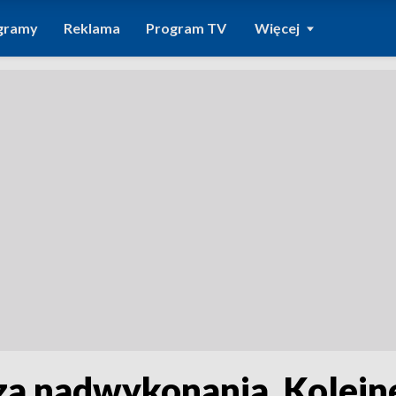
gramy
Reklama
Program TV
Więcej
 za nadwykonania. Kolej