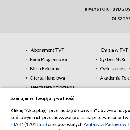
BIAŁYSTOK
/
BYDGO
OLSZTY
Abonament TVP
Emisja w TVP
Rada Programowa
System NOS
Biuro Reklamy
Ogłoszenie pr
Oferta Handlowa
Akademia Tele
Telegazeta ogłoszenia
Szanujemy Twoją prywatność
Regulamin TVP
Kliknij "Akceptuję i przechodzę do serwisu", aby wyrazić zg
końcowym i ich przechowywanie oraz na przetwarzanie Twoich
z IAB* (1201 firm)
oraz pozostałych
Zaufanych Partnerów T