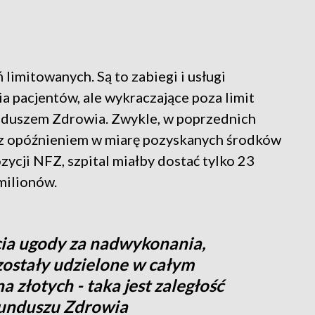
imitowanych. Są to zabiegi i usługi
a pacjentów, ale wykraczające poza limit
duszem Zdrowia. Zwykle, w poprzednich
ry z opóźnieniem w miarę pozyskanych środków
ycji NFZ, szpital miałby dostać tylko 23
milionów.
ia ugody za nadwykonania,
 zostały udzielone w całym
a złotych - taka jest zaległość
unduszu Zdrowia