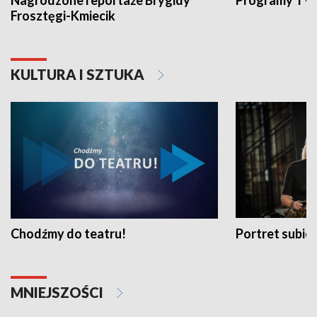
Nagrodzone reportaże Brygidy
Programy TVP
Frosztęgi-Kmiecik
KULTURA I SZTUKA
Chodźmy do teatru!
Portret subi
MNIEJSZOŚCI