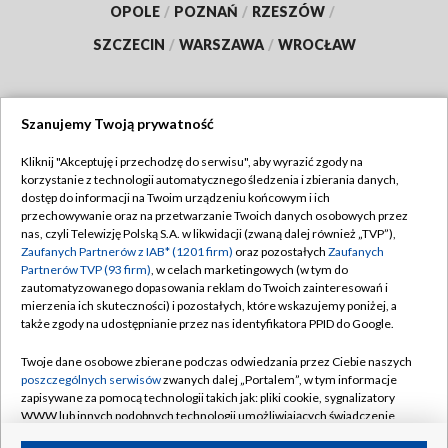
OPOLE
/
POZNAŃ
/
RZESZÓW
/
SZCZECIN
/
WARSZAWA
/
WROCŁAW
Szanujemy Twoją prywatność
Dołącz do nas:
Kliknij "Akceptuję i przechodzę do serwisu", aby wyrazić zgody na
korzystanie z technologii automatycznego śledzenia i zbierania danych,
TVP
dostęp do informacji na Twoim urządzeniu końcowym i ich
Abonament TVP
przechowywanie oraz na przetwarzanie Twoich danych osobowych przez
Regulamin TVP
nas, czyli Telewizję Polską S.A. w likwidacji (zwaną dalej również „TVP”),
Emisja w TVP
Polityka prywatności
Zaufanych Partnerów z IAB* (1201 firm)
oraz pozostałych
Zaufanych
Partnerów TVP (93 firm)
, w celach marketingowych (w tym do
Centrum informacji TVP
Moje zgody
zautomatyzowanego dopasowania reklam do Twoich zainteresowań i
mierzenia ich skuteczności) i pozostałych, które wskazujemy poniżej, a
Naziemna Telewizja Cyfrowa
Pomoc
także zgody na udostępnianie przez nas identyfikatora PPID do Google.
Sklep TVP
Biuro reklamy
Twoje dane osobowe zbierane podczas odwiedzania przez Ciebie naszych
Rada Programowa
Kontakt
poszczególnych serwisów
zwanych dalej „Portalem”, w tym informacje
zapisywane za pomocą technologii takich jak: pliki cookie, sygnalizatory
System NOS
WWW lub innych podobnych technologii umożliwiających świadczenie
dopasowanych i bezpiecznych usług, personalizację treści oraz reklam,
Informacje o nadawcy
Kanały