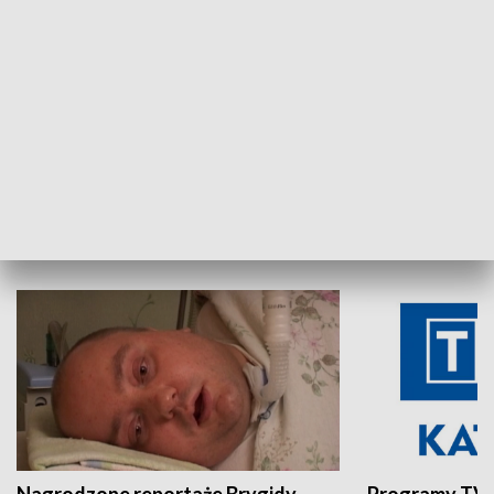
Aktualności sprzed lat
Z historią w tl
INNE