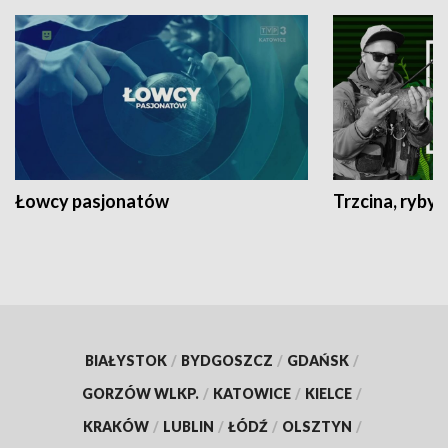
Łowcy pasjonatów
Trzcina, ryby 
BIAŁYSTOK
/
BYDGOSZCZ
/
GDAŃSK
/
GORZÓW WLKP.
/
KATOWICE
/
KIELCE
/
KRAKÓW
/
LUBLIN
/
ŁÓDŹ
/
OLSZTYN
/