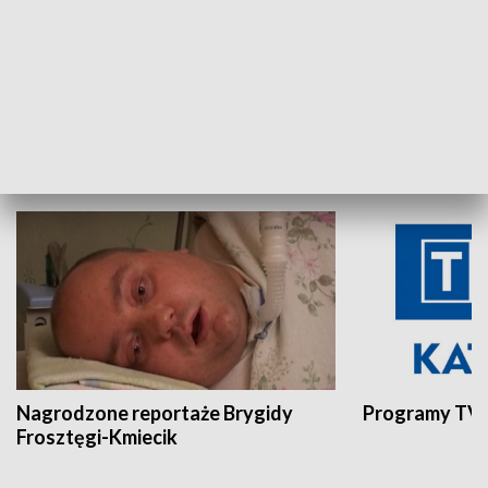
Aktualności sprzed lat
Z historią w tl
INNE
Nagrodzone reportaże Brygidy
Programy TVP
Frosztęgi-Kmiecik