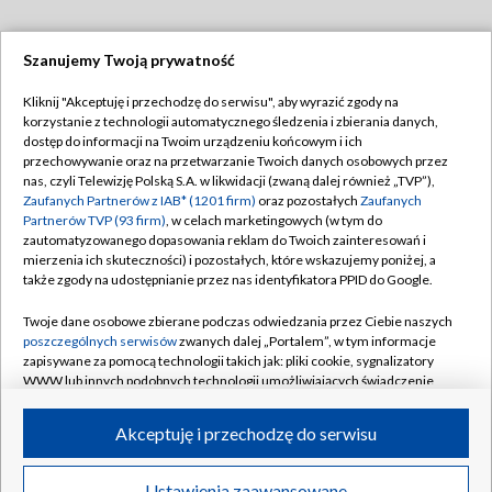
Szanujemy Twoją prywatność
Dołącz do nas:
Kliknij "Akceptuję i przechodzę do serwisu", aby wyrazić zgody na
korzystanie z technologii automatycznego śledzenia i zbierania danych,
TVP
dostęp do informacji na Twoim urządzeniu końcowym i ich
Abonament TVP
przechowywanie oraz na przetwarzanie Twoich danych osobowych przez
Regulamin TVP
nas, czyli Telewizję Polską S.A. w likwidacji (zwaną dalej również „TVP”),
Emisja w TVP
Polityka prywatności
Zaufanych Partnerów z IAB* (1201 firm)
oraz pozostałych
Zaufanych
Partnerów TVP (93 firm)
, w celach marketingowych (w tym do
Centrum informacji TVP
Moje zgody
zautomatyzowanego dopasowania reklam do Twoich zainteresowań i
mierzenia ich skuteczności) i pozostałych, które wskazujemy poniżej, a
Naziemna Telewizja Cyfrowa
Pomoc
także zgody na udostępnianie przez nas identyfikatora PPID do Google.
Sklep TVP
Biuro reklamy
Twoje dane osobowe zbierane podczas odwiedzania przez Ciebie naszych
Rada Programowa
Kontakt
poszczególnych serwisów
zwanych dalej „Portalem”, w tym informacje
zapisywane za pomocą technologii takich jak: pliki cookie, sygnalizatory
System NOS
WWW lub innych podobnych technologii umożliwiających świadczenie
dopasowanych i bezpiecznych usług, personalizację treści oraz reklam,
Informacje o nadawcy
Kanały
udostępnianie funkcji mediów społecznościowych oraz analizowanie
Akceptuję i przechodzę do serwisu
ruchu w Internecie.
Program dla prasy
©2026 Telewizja Polska S.A. w likwidacji
Biuro Reklamy
Twoje dane osobowe zbierane podczas odwiedzania przez Ciebie
Ustawienia zaawansowane