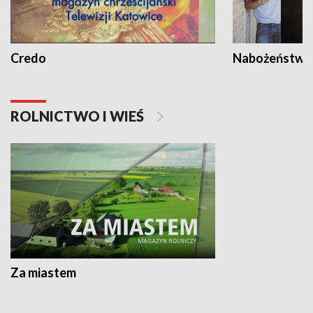
Credo
Nabożeństwa 
ROLNICTWO I WIEŚ
Za miastem