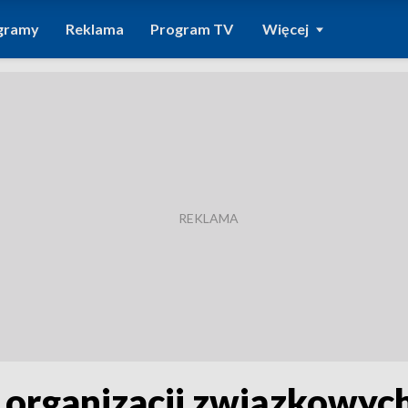
gramy
Reklama
Program TV
Więcej
h organizacji związkowyc