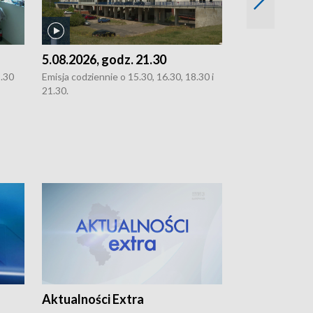
5.08.2026, godz. 21.30
5.08.2026, g
8.30
Emisja codziennie o 15.30, 16.30, 18.30 i
Emisja codziennie
21.30.
21.30.
Aktualności Extra