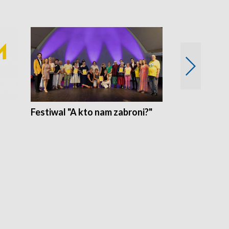
Festiwal "A kto nam zabroni?"
Mikrokosmo