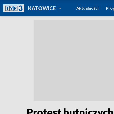
POWRÓT DO
KATOWICE
Aktualności
Pro
TVP REGIONY
Protest hutniczyc