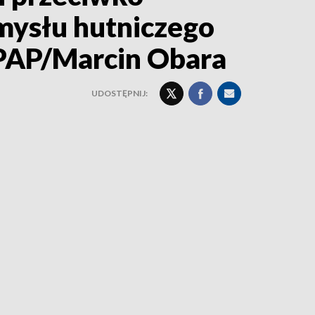
emysłu hutniczego
 PAP/Marcin Obara
UDOSTĘPNIJ: