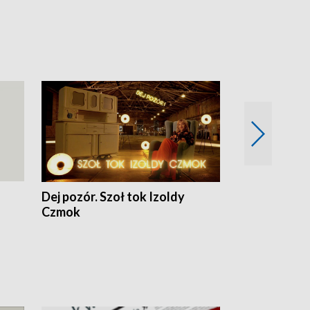
Dej pozór. Szoł tok Izoldy
Dzień z blisk
Czmok