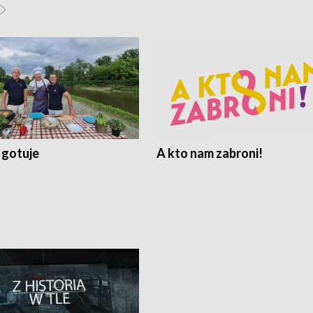
 gotuje
A kto nam zabroni!