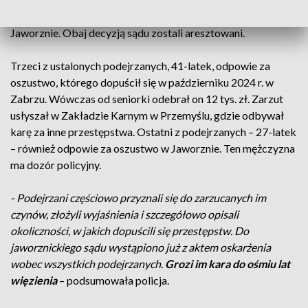
miast woj. śląskiego, a drugi za oszustwo, którego dokonał w
Jaworznie. Obaj decyzją sądu zostali aresztowani.
Trzeci z ustalonych podejrzanych, 41-latek, odpowie za
oszustwo, którego dopuścił się w październiku 2024 r. w
Zabrzu. Wówczas od seniorki odebrał on 12 tys. zł. Zarzut
usłyszał w Zakładzie Karnym w Przemyślu, gdzie odbywał
karę za inne przestępstwa. Ostatni z podejrzanych – 27-latek
– również odpowie za oszustwo w Jaworznie. Ten mężczyzna
ma dozór policyjny.
- Podejrzani częściowo przyznali się do zarzucanych im
czynów, złożyli wyjaśnienia i szczegółowo opisali
okoliczności, w jakich dopuścili się przestępstw. Do
jaworznickiego sądu wystąpiono już z aktem oskarżenia
wobec wszystkich podejrzanych.
Grozi im kara do ośmiu lat
więzienia
– podsumowała policja.