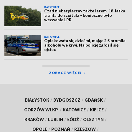
KATOWICE
Czad niebezpieczny także latem. 18-latka
trafiła do szpitala - konieczne było
wezwanie LPR
KATOWICE
Opiekowała się dziećmi, mając 2,5 promila
alkoholu we krwi. Na policję zgłosił się
ojciec
ZOBACZ WIĘCEJ
BIAŁYSTOK
/
BYDGOSZCZ
/
GDAŃSK
/
GORZÓW WLKP.
/
KATOWICE
/
KIELCE
/
KRAKÓW
/
LUBLIN
/
ŁÓDŹ
/
OLSZTYN
/
OPOLE
/
POZNAŃ
/
RZESZÓW
/