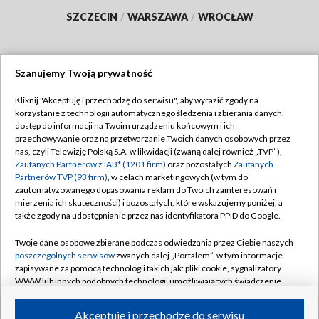
SZCZECIN
/
WARSZAWA
/
WROCŁAW
Szanujemy Twoją prywatność
Dołącz do nas:
Kliknij "Akceptuję i przechodzę do serwisu", aby wyrazić zgody na
korzystanie z technologii automatycznego śledzenia i zbierania danych,
TVP
dostęp do informacji na Twoim urządzeniu końcowym i ich
Abonament TVP
przechowywanie oraz na przetwarzanie Twoich danych osobowych przez
Regulamin TVP
nas, czyli Telewizję Polską S.A. w likwidacji (zwaną dalej również „TVP”),
Emisja w TVP
Polityka prywatności
Zaufanych Partnerów z IAB* (1201 firm)
oraz pozostałych
Zaufanych
Partnerów TVP (93 firm)
, w celach marketingowych (w tym do
Centrum informacji TVP
Moje zgody
zautomatyzowanego dopasowania reklam do Twoich zainteresowań i
mierzenia ich skuteczności) i pozostałych, które wskazujemy poniżej, a
Naziemna Telewizja Cyfrowa
Pomoc
także zgody na udostępnianie przez nas identyfikatora PPID do Google.
Sklep TVP
Biuro reklamy
Twoje dane osobowe zbierane podczas odwiedzania przez Ciebie naszych
Rada Programowa
Kontakt
poszczególnych serwisów
zwanych dalej „Portalem”, w tym informacje
zapisywane za pomocą technologii takich jak: pliki cookie, sygnalizatory
System NOS
WWW lub innych podobnych technologii umożliwiających świadczenie
dopasowanych i bezpiecznych usług, personalizację treści oraz reklam,
Informacje o nadawcy
Kanały
udostępnianie funkcji mediów społecznościowych oraz analizowanie
Akceptuję i przechodzę do serwisu