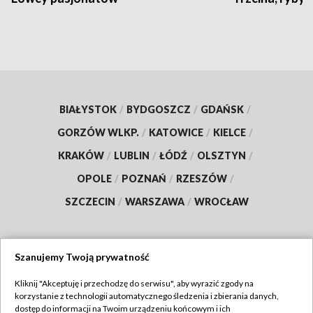
BIAŁYSTOK
/
BYDGOSZCZ
/
GDAŃSK
/
GORZÓW WLKP.
/
KATOWICE
/
KIELCE
/
KRAKÓW
/
LUBLIN
/
ŁÓDŹ
/
OLSZTYN
/
OPOLE
/
POZNAŃ
/
RZESZÓW
/
SZCZECIN
/
WARSZAWA
/
WROCŁAW
Szanujemy Twoją prywatność
Dołącz do nas:
Kliknij "Akceptuję i przechodzę do serwisu", aby wyrazić zgody na
korzystanie z technologii automatycznego śledzenia i zbierania danych,
TVP
dostęp do informacji na Twoim urządzeniu końcowym i ich