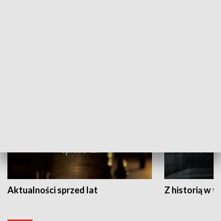
Papyn pyto
Rączka gotuje
HISTORIA
Aktualności sprzed lat
Z historią w tl