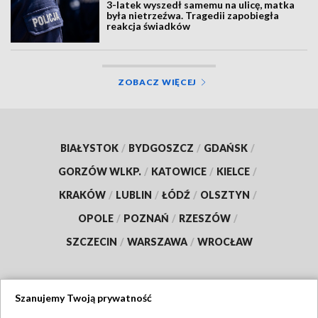
3-latek wyszedł samemu na ulicę, matka
była nietrzeźwa. Tragedii zapobiegła
reakcja świadków
ZOBACZ WIĘCEJ
BIAŁYSTOK
/
BYDGOSZCZ
/
GDAŃSK
/
GORZÓW WLKP.
/
KATOWICE
/
KIELCE
/
KRAKÓW
/
LUBLIN
/
ŁÓDŹ
/
OLSZTYN
/
OPOLE
/
POZNAŃ
/
RZESZÓW
/
SZCZECIN
/
WARSZAWA
/
WROCŁAW
Szanujemy Twoją prywatność
Dołącz do nas: