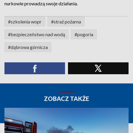
nurkowie prowadzą swoje działania.
#szkolenia wopr
#straż pożarna
#bezpieczeństwo nad wodą
#pogoria
#dąbrowa górnicza
ZOBACZ TAKŻE