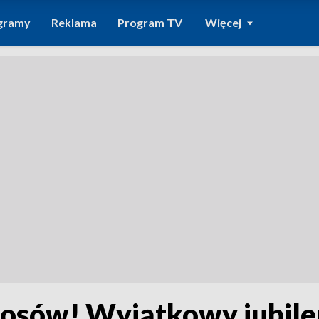
gramy
Reklama
Program TV
Więcej
łosów! Wyjątkowy jubile