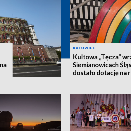
KATOWICE
Kultowa „Tęcza” wr
 na
Siemianowicach Śląs
dostało dotację na r