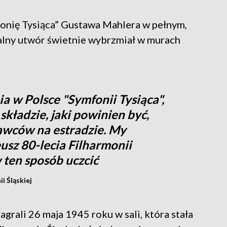
onię Tysiąca” Gustawa Mahlera w pełnym,
lny utwór świetnie wybrzmiał w murach
 w Polsce "Symfonii Tysiąca",
składzie, jaki powinien być,
nawców na estradzie. My
eusz 80-lecia Filharmonii
w ten sposób uczcić
i Śląskiej
agrali 26 maja 1945 roku w sali, która stała