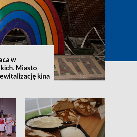
aca w
kich. Miasto
ewitalizację kina