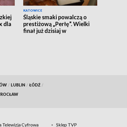
KATOWICE
zkiej
Śląskie smaki powalczą o
x dla
prestiżową „Perłę”. Wielki
finał już dzisiaj w
Chorzowie!
KÓW
/
LUBLIN
/
ŁÓDŹ
/
ROCŁAW
 Telewizja Cyfrowa
Sklep TVP