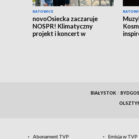
KATOWICE
KATOWI
novoOsiecka zaczaruje
Muzyka
NOSPR! Klimatyczny
Kosmi
projekt i koncert w
inspi
Katowicach
Chile
BIAŁYSTOK
/
BYDGO
OLSZTY
Abonament TVP
Emisja w TVP