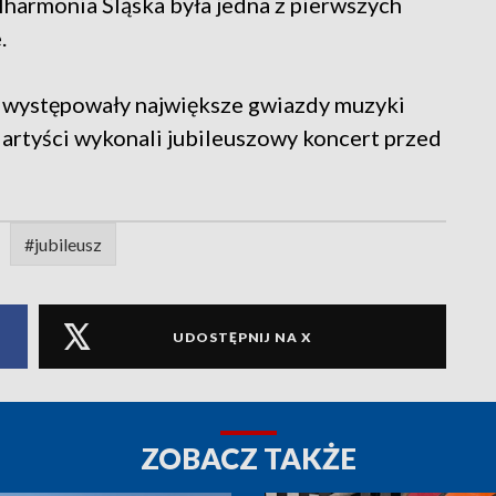
 Filharmonia Śląska była jedna z pierwszych
.
ii występowały największe gwiazdy muzyki
 artyści wykonali jubileuszowy koncert przed
#jubileusz
UDOSTĘPNIJ NA X
ZOBACZ TAKŻE