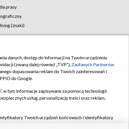
la prasy
tograficzny
sing (znaki)
klamy
Kontakt
rania danych, dostęp do informacji na Twoim urządzeniu
idacji (zwaną dalej również „TVP”),
Zaufanych Partnerów
anego dopasowania reklam do Twoich zainteresowań i
a PPID do Google.
”, w tym informacje zapisywane za pomocą technologii
zpiecznych usług, personalizację treści oraz reklam,
identyfikatory Twoich urządzeń końcowych i identyfikatory
P,
Zaufanych Partnerów z IAB
oraz pozostałych
Zaufanych