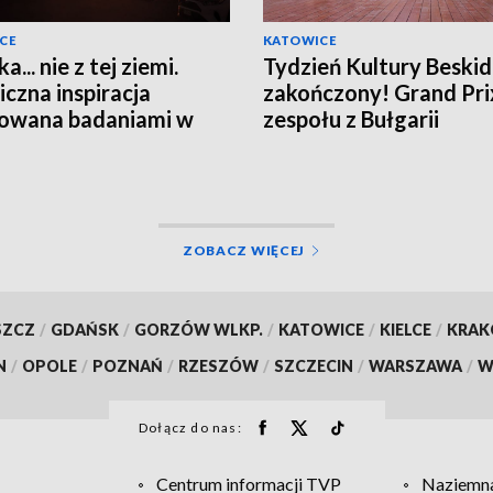
CE
KATOWICE
... nie z tej ziemi.
Tydzień Kultury Beskid
czna inspiracja
zakończony! Grand Pri
rowana badaniami w
zespołu z Bułgarii
ZOBACZ WIĘCEJ
SZCZ
/
GDAŃSK
/
GORZÓW WLKP.
/
KATOWICE
/
KIELCE
/
KRA
N
/
OPOLE
/
POZNAŃ
/
RZESZÓW
/
SZCZECIN
/
WARSZAWA
/
W
Dołącz do nas:
Centrum informacji TVP
Naziemna