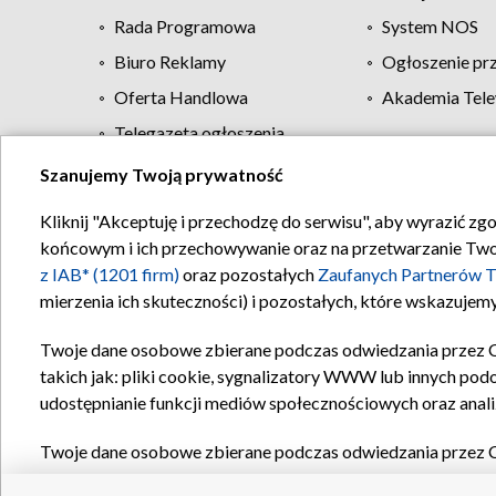
Rada Programowa
System NOS
Biuro Reklamy
Ogłoszenie pr
Oferta Handlowa
Akademia Tele
Telegazeta ogłoszenia
Szanujemy Twoją prywatność
Regulamin TVP
Kliknij "Akceptuję i przechodzę do serwisu", aby wyrazić zg
końcowym i ich przechowywanie oraz na przetwarzanie Twoich
z IAB* (1201 firm)
oraz pozostałych
Zaufanych Partnerów T
mierzenia ich skuteczności) i pozostałych, które wskazujemy
Twoje dane osobowe zbierane podczas odwiedzania przez 
takich jak: pliki cookie, sygnalizatory WWW lub innych pod
udostępnianie funkcji mediów społecznościowych oraz anali
Twoje dane osobowe zbierane podczas odwiedzania przez 
plików cookie, informacje o Twoich wyszukiwaniach w serwi