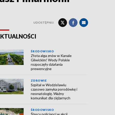
UDOSTĘPNIJ:
KTUALNOŚCI
ŚRODOWISKO
Złota alga znów w Kanale
Gliwickim! Wody Polskie
rozpoczęły działania
prewencyjne
ZDROWIE
Szpital w Wodzisławiu
czasowo zamyka porodówkę i
neonatologię. Ważny
komunikat dla ciężarnych
ŚRODOWISKO
Śląscy policjanci w akcji.