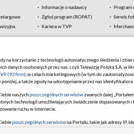
Informacje o nadawcy
Program d
zetargowe
Zgłoś program (ROPAT)
Serwis fo
wizyjna
Kariera w TVP
Merchandi
Polityka prywatności
Moje zgody
Pomoc
Biuro re
ody na korzystanie z technologii automatycznego śledzenia i zbie
 danych osobowych przez nas, czyli Telewizję Polską S.A. w likw
VP (93 firm)
, w celach marketingowych (w tym do zautomatyzow
 poniżej, a także zgody na udostępnianie przez nas identyfikator
Ciebie naszych
poszczególnych serwisów
zwanych dalej „Portalem
obnych technologii umożliwiających świadczenie dopasowanych i be
zowanie ruchu w Internecie.
Ciebie
poszczególnych serwisów
na Portalu, takie jak adresy IP, 
sach Portalu czy historia odwiedzin będą przetwarzane przez TV