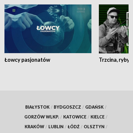
Łowcy pasjonatów
Trzcina, ryby 
BIAŁYSTOK
/
BYDGOSZCZ
/
GDAŃSK
/
GORZÓW WLKP.
/
KATOWICE
/
KIELCE
/
KRAKÓW
/
LUBLIN
/
ŁÓDŹ
/
OLSZTYN
/