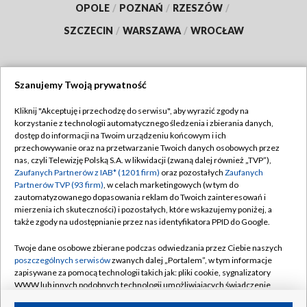
OPOLE
/
POZNAŃ
/
RZESZÓW
/
SZCZECIN
/
WARSZAWA
/
WROCŁAW
Szanujemy Twoją prywatność
Dołącz do nas:
Kliknij "Akceptuję i przechodzę do serwisu", aby wyrazić zgody na
korzystanie z technologii automatycznego śledzenia i zbierania danych,
TVP
dostęp do informacji na Twoim urządzeniu końcowym i ich
Abonament TVP
przechowywanie oraz na przetwarzanie Twoich danych osobowych przez
Regulamin TVP
nas, czyli Telewizję Polską S.A. w likwidacji (zwaną dalej również „TVP”),
Emisja w TVP
Polityka prywatności
Zaufanych Partnerów z IAB* (1201 firm)
oraz pozostałych
Zaufanych
Partnerów TVP (93 firm)
, w celach marketingowych (w tym do
Centrum informacji TVP
Moje zgody
zautomatyzowanego dopasowania reklam do Twoich zainteresowań i
mierzenia ich skuteczności) i pozostałych, które wskazujemy poniżej, a
Naziemna Telewizja Cyfrowa
Pomoc
także zgody na udostępnianie przez nas identyfikatora PPID do Google.
Sklep TVP
Biuro reklamy
Twoje dane osobowe zbierane podczas odwiedzania przez Ciebie naszych
Rada Programowa
Kontakt
poszczególnych serwisów
zwanych dalej „Portalem”, w tym informacje
zapisywane za pomocą technologii takich jak: pliki cookie, sygnalizatory
System NOS
WWW lub innych podobnych technologii umożliwiających świadczenie
dopasowanych i bezpiecznych usług, personalizację treści oraz reklam,
Informacje o nadawcy
Kanały