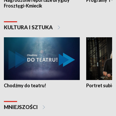
Nagrodzone reportaże Brygidy
Programy TVP
Frosztęgi-Kmiecik
KULTURA I SZTUKA
Chodźmy do teatru!
Portret subi
MNIEJSZOŚCI