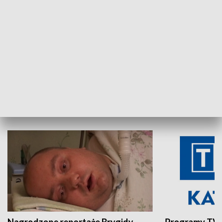
Aktualności sprzed lat
Z historią w tl
INNE