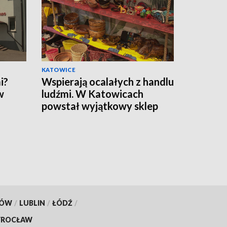
KATOWICE
i?
Wspierają ocalałych z handlu
w
ludźmi. W Katowicach
powstał wyjątkowy sklep
KÓW
/
LUBLIN
/
ŁÓDŹ
/
ROCŁAW