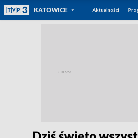
POWRÓT DO
KATOWICE
Aktualności
Pro
TVP REGIONY
Dziś święto wszys