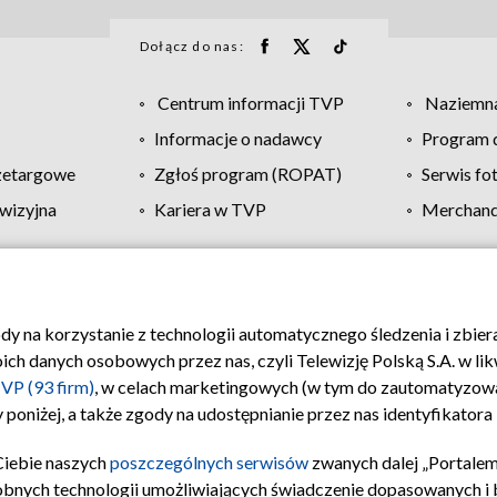
Dołącz do nas:
Centrum informacji TVP
Naziemna
Informacje o nadawcy
Program d
zetargowe
Zgłoś program (ROPAT)
Serwis fo
wizyjna
Kariera w TVP
Merchandi
Polityka prywatności
Moje zgody
Pomoc
Biuro re
ody na korzystanie z technologii automatycznego śledzenia i zbie
 danych osobowych przez nas, czyli Telewizję Polską S.A. w likw
VP (93 firm)
, w celach marketingowych (w tym do zautomatyzow
 poniżej, a także zgody na udostępnianie przez nas identyfikator
Ciebie naszych
poszczególnych serwisów
zwanych dalej „Portalem
obnych technologii umożliwiających świadczenie dopasowanych i be