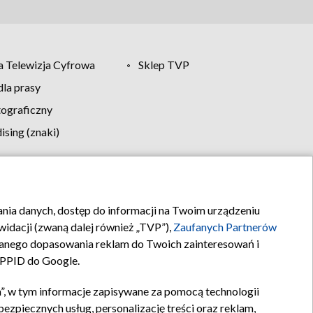
 Telewizja Cyfrowa
Sklep TVP
la prasy
tograficzny
sing (znaki)
klamy
Kontakt
rania danych, dostęp do informacji na Twoim urządzeniu
idacji (zwaną dalej również „TVP”),
Zaufanych Partnerów
anego dopasowania reklam do Twoich zainteresowań i
a PPID do Google.
”, w tym informacje zapisywane za pomocą technologii
zpiecznych usług, personalizację treści oraz reklam,