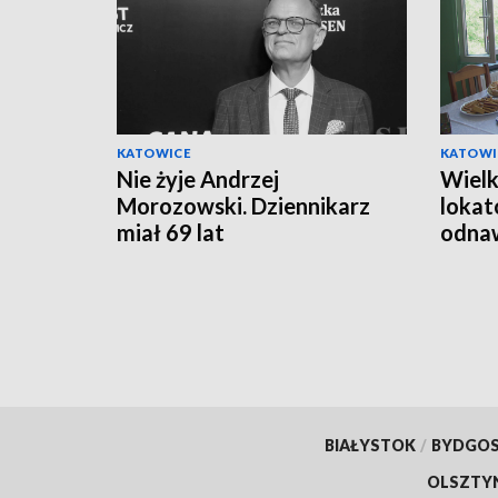
KATOWICE
KATOWI
Nie żyje Andrzej
Wielk
Morozowski. Dziennikarz
lokat
miał 69 lat
odnaw
opie
BIAŁYSTOK
/
BYDGO
OLSZTY