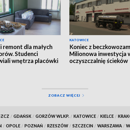
CE
KATOWICE
i remont dla małych
Koniec z beczkowozam
orów. Studenci
Milionowa inwestycja 
iali wnętrza placówki
oczyszczalnię ścieków
kuńczo-wychowawczej
ZOBACZ WIĘCEJ
SZCZ
/
GDAŃSK
/
GORZÓW WLKP.
/
KATOWICE
/
KIELCE
/
KRA
N
/
OPOLE
/
POZNAŃ
/
RZESZÓW
/
SZCZECIN
/
WARSZAWA
/
W