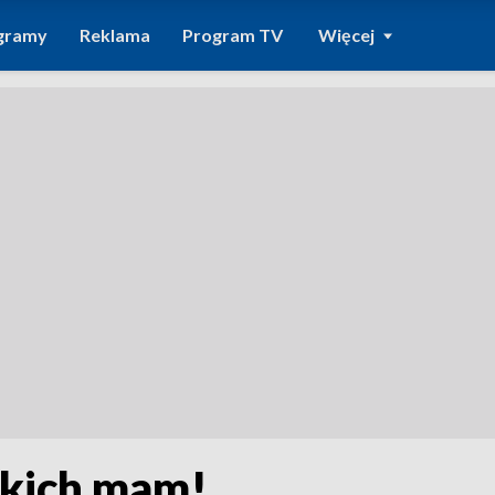
gramy
Reklama
Program TV
Więcej
tkich mam!