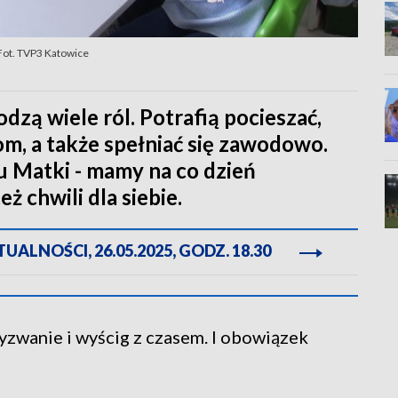
 Fot. TVP3 Katowice
zą wiele ról. Potrafią pocieszać,
dom, a także spełniać się zawodowo.
u Matki - mamy na co dzień
ż chwili dla siebie.
ALNOŚCI, 26.05.2025, GODZ. 18.30
yzwanie i wyścig z czasem. I obowiązek