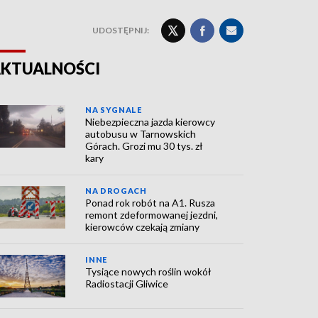
UDOSTĘPNIJ:
KTUALNOŚCI
NA SYGNALE
Niebezpieczna jazda kierowcy
autobusu w Tarnowskich
Górach. Grozi mu 30 tys. zł
kary
NA DROGACH
Ponad rok robót na A1. Rusza
remont zdeformowanej jezdni,
kierowców czekają zmiany
INNE
Tysiące nowych roślin wokół
Radiostacji Gliwice