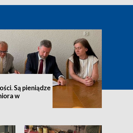
ści. Są pieniądze
niora w