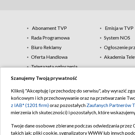
Abonament TVP
Emisja w TVP
Rada Programowa
System NOS
Biuro Reklamy
Ogłoszenie pr
Oferta Handlowa
Akademia Tele
Telegazeta ogłoszenia
Szanujemy Twoją prywatność
Regulamin TVP
Kliknij "Akceptuję i przechodzę do serwisu", aby wyrazić zg
końcowym i ich przechowywanie oraz na przetwarzanie Twoich
z IAB* (1201 firm)
oraz pozostałych
Zaufanych Partnerów T
mierzenia ich skuteczności) i pozostałych, które wskazujemy
Twoje dane osobowe zbierane podczas odwiedzania przez 
takich jak: pliki cookie, sygnalizatory WWW lub innych pod