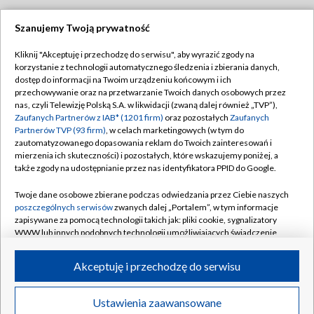
Szanujemy Twoją prywatność
Dołącz do nas:
Kliknij "Akceptuję i przechodzę do serwisu", aby wyrazić zgody na
korzystanie z technologii automatycznego śledzenia i zbierania danych,
TVP
dostęp do informacji na Twoim urządzeniu końcowym i ich
Abonament TVP
przechowywanie oraz na przetwarzanie Twoich danych osobowych przez
Regulamin TVP
nas, czyli Telewizję Polską S.A. w likwidacji (zwaną dalej również „TVP”),
Emisja w TVP
Zaufanych Partnerów z IAB* (1201 firm)
oraz pozostałych
Zaufanych
Polityka prywatności
Partnerów TVP (93 firm)
, w celach marketingowych (w tym do
Centrum informacji TVP
Moje zgody
zautomatyzowanego dopasowania reklam do Twoich zainteresowań i
mierzenia ich skuteczności) i pozostałych, które wskazujemy poniżej, a
Naziemna Telewizja Cyfrowa
Pomoc
także zgody na udostępnianie przez nas identyfikatora PPID do Google.
Sklep TVP
Biuro reklamy
Twoje dane osobowe zbierane podczas odwiedzania przez Ciebie naszych
Rada Programowa
poszczególnych serwisów
zwanych dalej „Portalem”, w tym informacje
Kontakt
zapisywane za pomocą technologii takich jak: pliki cookie, sygnalizatory
System NOS
WWW lub innych podobnych technologii umożliwiających świadczenie
dopasowanych i bezpiecznych usług, personalizację treści oraz reklam,
Informacje o nadawcy
Kanały
udostępnianie funkcji mediów społecznościowych oraz analizowanie
Akceptuję i przechodzę do serwisu
ruchu w Internecie.
Program dla prasy
©2026 Telewizja Polska S.A. w likwidacji
Biuro Reklamy
Twoje dane osobowe zbierane podczas odwiedzania przez Ciebie
Ustawienia zaawansowane
poszczególnych serwisów
na Portalu, takie jak adresy IP, identyfikatory