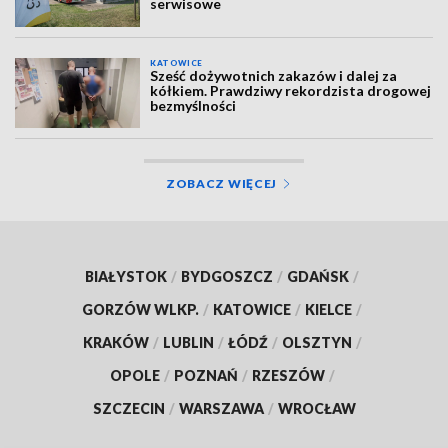
serwisowe
KATOWICE
Sześć dożywotnich zakazów i dalej za
kółkiem. Prawdziwy rekordzista drogowej
bezmyślności
ZOBACZ WIĘCEJ
BIAŁYSTOK
/
BYDGOSZCZ
/
GDAŃSK
/
GORZÓW WLKP.
/
KATOWICE
/
KIELCE
/
KRAKÓW
/
LUBLIN
/
ŁÓDŹ
/
OLSZTYN
/
OPOLE
/
POZNAŃ
/
RZESZÓW
/
SZCZECIN
/
WARSZAWA
/
WROCŁAW