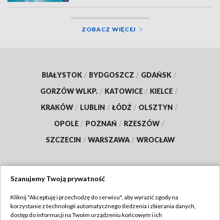
ZOBACZ WIĘCEJ
BIAŁYSTOK
/
BYDGOSZCZ
/
GDAŃSK
/
GORZÓW WLKP.
/
KATOWICE
/
KIELCE
/
KRAKÓW
/
LUBLIN
/
ŁÓDŹ
/
OLSZTYN
/
OPOLE
/
POZNAŃ
/
RZESZÓW
/
SZCZECIN
/
WARSZAWA
/
WROCŁAW
Szanujemy Twoją prywatność
Dołącz do nas:
Kliknij "Akceptuję i przechodzę do serwisu", aby wyrazić zgody na
korzystanie z technologii automatycznego śledzenia i zbierania danych,
TVP
dostęp do informacji na Twoim urządzeniu końcowym i ich