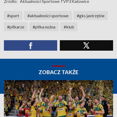
Źródło:
Aktualności Sportowe TVP3 Katowice
#sport
#aktualności sportowe
#gks jastrzębie
#piłkarze
#piłka nożna
#klub
ZOBACZ TAKŻE