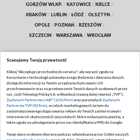
GORZÓW WLKP.
/
KATOWICE
/
KIELCE
/
KRAKÓW
/
LUBLIN
/
ŁÓDŹ
/
OLSZTYN
/
OPOLE
/
POZNAŃ
/
RZESZÓW
/
SZCZECIN
/
WARSZAWA
/
WROCŁAW
Szanujemy Twoją prywatność
Dołącz do nas:
Kliknij "Akceptuję i przechodzę do serwisu", aby wyrazić zgody na
korzystanie z technologii automatycznego śledzenia i zbierania danych,
TVP
dostęp do informacji na Twoim urządzeniu końcowym i ich
Abonament TVP
przechowywanie oraz na przetwarzanie Twoich danych osobowych przez
Regulamin TVP
nas, czyli Telewizję Polską S.A. w likwidacji (zwaną dalej również „TVP”),
Emisja w TVP
Zaufanych Partnerów z IAB* (1201 firm)
oraz pozostałych
Zaufanych
Polityka prywatności
Partnerów TVP (93 firm)
, w celach marketingowych (w tym do
Centrum informacji TVP
Moje zgody
zautomatyzowanego dopasowania reklam do Twoich zainteresowań i
mierzenia ich skuteczności) i pozostałych, które wskazujemy poniżej, a
Naziemna Telewizja Cyfrowa
Pomoc
także zgody na udostępnianie przez nas identyfikatora PPID do Google.
Sklep TVP
Biuro reklamy
Twoje dane osobowe zbierane podczas odwiedzania przez Ciebie naszych
Rada Programowa
poszczególnych serwisów
zwanych dalej „Portalem”, w tym informacje