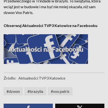
Przedwiecznego w Trindade w Brazylii. To świątynia, która
wciąż jest w budowie i ma być nie mniej okazała, niż sam
dzwon Vox Patris.
Obserwuj Aktualności TVP3 Katowice na Facebooku
Źródło:
Aktualności TVP3 Katowice
#dzwon
#brazylia
#vox patris