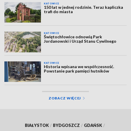
KATOWICE
150 lat w jednej rodzinie. Teraz kapliczka
trafi do miasta
KATOWICE
Świętochłowice odnowią Park
Jordanowski i Urząd Stanu Cywilnego
KATOWICE
Historia wpisana we współczesność.
Powstanie park pamięci hutników
ZOBACZ WIĘCEJ
BIAŁYSTOK
/
BYDGOSZCZ
/
GDAŃSK
/