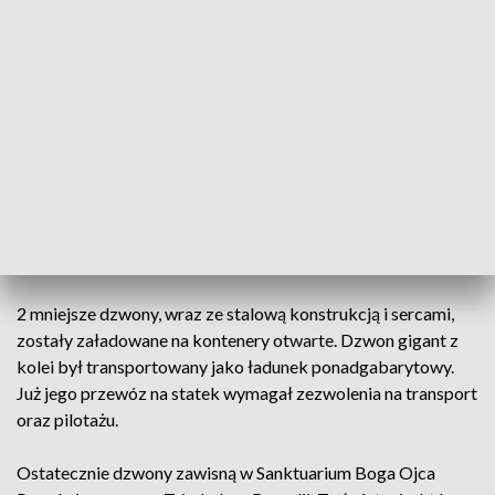
Mniejsze dzwony ważą odpowiednio 9,5 oraz 5,5 tony.
Większy - 55. Ma 4 metry wysokości i 4,5 metra średnicy.
CZYTAJ TAKŻE:
Ze Śląska do Brazylii. Największy dzwon
świata wkrótce rusza w drogę
Transport wszystkich był ogromnym wyzwaniem
logistycznym. Podróżowały drogą lądową i morską.
2 mniejsze dzwony, wraz ze stalową konstrukcją i sercami,
zostały załadowane na kontenery otwarte. Dzwon gigant z
kolei był transportowany jako ładunek ponadgabarytowy.
Już jego przewóz na statek wymagał zezwolenia na transport
oraz pilotażu.
Ostatecznie dzwony zawisną w Sanktuarium Boga Ojca