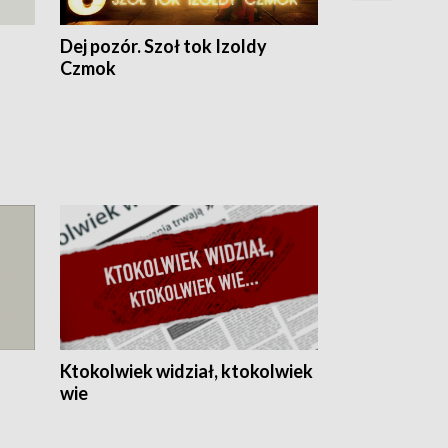
Dej pozór. Szoł tok Izoldy
Dzień z blisk
Czmok
Ktokolwiek widział, ktokolwiek
wie