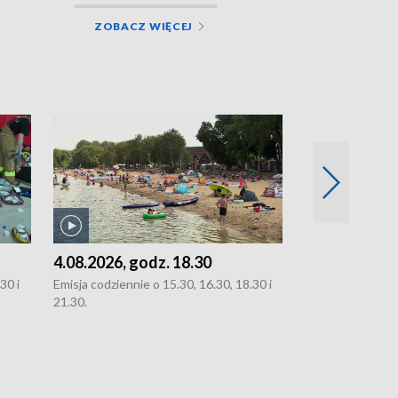
ZOBACZ WIĘCEJ
4.08.2026, godz. 18.30
3.08.2026, g
30 i
Emisja codziennie o 15.30, 16.30, 18.30 i
Emisja codziennie
21.30.
oraz 21.30