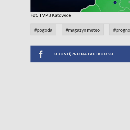
Fot. TVP3 Katowice
#pogoda
#magazyn meteo
#progno
UDOSTĘPNIJ NA FACEBOOKU