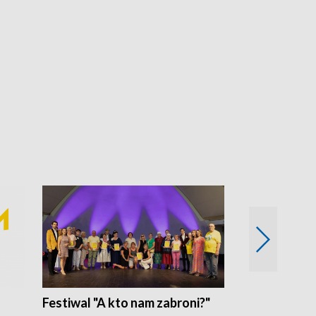
Festiwal "A kto nam zabroni?"
Mikrokosmo