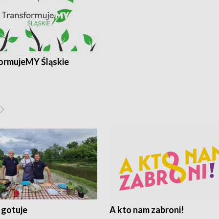
ormujeMY Śląskie
 gotuje
A kto nam zabroni!