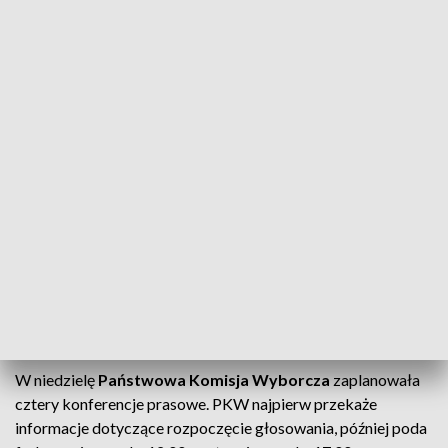
Kartę do głosowania należy wrzucić do urny wyborczej w
taki sposób, aby zadrukowana strona była niewidoczna.
Nie wolno wynosić kart do głosowania poza lokal wyborczy
ani też odstępować komukolwiek takiej karty. Przepisy karne
Kodeksu wyborczego mówią, że grozi za to kara grzywny,
ograniczenia wolności, a nawet pozbawienia wolności do lat
dwóch. Do urny musi być wrzucona kompletna karta
głosowania. Karta, której część została oderwana i
niewrzucona lub wrzucona osobno, będzie uznana za
nieważną.
Konferencje PKW
W niedzielę
Państwowa Komisja Wyborcza
zaplanowała
cztery konferencje prasowe. PKW najpierw przekaże
informacje dotyczące rozpoczęcie głosowania, później poda