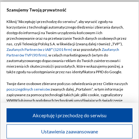
Szanujemy Twoją prywatność
Dołącz do nas:
Kliknij "Akceptuję i przechodzę do serwisu", aby wyrazić zgody na
korzystanie z technologii automatycznego śledzenia i zbierania danych,
TVP
dostęp do informacji na Twoim urządzeniu końcowym i ich
Abonament TVP
przechowywanie oraz na przetwarzanie Twoich danych osobowych przez
Regulamin TVP
nas, czyli Telewizję Polską S.A. w likwidacji (zwaną dalej również „TVP”),
Emisja w TVP
Zaufanych Partnerów z IAB* (1201 firm)
oraz pozostałych
Zaufanych
Polityka prywatności
Partnerów TVP (93 firm)
, w celach marketingowych (w tym do
Centrum informacji TVP
Moje zgody
zautomatyzowanego dopasowania reklam do Twoich zainteresowań i
mierzenia ich skuteczności) i pozostałych, które wskazujemy poniżej, a
Naziemna Telewizja Cyfrowa
Pomoc
także zgody na udostępnianie przez nas identyfikatora PPID do Google.
Sklep TVP
Biuro reklamy
Twoje dane osobowe zbierane podczas odwiedzania przez Ciebie naszych
Rada Programowa
poszczególnych serwisów
zwanych dalej „Portalem”, w tym informacje
Kontakt
zapisywane za pomocą technologii takich jak: pliki cookie, sygnalizatory
System NOS
WWW lub innych podobnych technologii umożliwiających świadczenie
dopasowanych i bezpiecznych usług, personalizację treści oraz reklam,
Informacje o nadawcy
Kanały
udostępnianie funkcji mediów społecznościowych oraz analizowanie
Akceptuję i przechodzę do serwisu
ruchu w Internecie.
Program dla prasy
©2026 Telewizja Polska S.A. w likwidacji
Biuro Reklamy
Twoje dane osobowe zbierane podczas odwiedzania przez Ciebie
Ustawienia zaawansowane
poszczególnych serwisów
na Portalu, takie jak adresy IP, identyfikatory
Ogłoszenie przetargowe