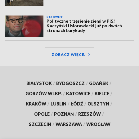
KATOWICE
Polityczne trzęsienie ziemi w PiS!
Kaczyński i Morawiecki już po dwóch
stronach barykady
ZOBACZ WIĘCEJ
BIAŁYSTOK
/
BYDGOSZCZ
/
GDAŃSK
/
GORZÓW WLKP.
/
KATOWICE
/
KIELCE
/
KRAKÓW
/
LUBLIN
/
ŁÓDŹ
/
OLSZTYN
/
OPOLE
/
POZNAŃ
/
RZESZÓW
/
SZCZECIN
/
WARSZAWA
/
WROCŁAW