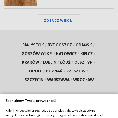
ZOBACZ WIĘCEJ
BIAŁYSTOK
/
BYDGOSZCZ
/
GDAŃSK
/
GORZÓW WLKP.
/
KATOWICE
/
KIELCE
/
KRAKÓW
/
LUBLIN
/
ŁÓDŹ
/
OLSZTYN
/
OPOLE
/
POZNAŃ
/
RZESZÓW
/
SZCZECIN
/
WARSZAWA
/
WROCŁAW
Szanujemy Twoją prywatność
Dołącz do nas:
Kliknij "Akceptuję i przechodzę do serwisu", aby wyrazić zgody na
korzystanie z technologii automatycznego śledzenia i zbierania danych,
TVP