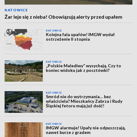
KATOWICE
Żar leje się z nieba! Obowiązują alerty przed upałem
KATOWICE
Kolejna fala upałów! IMGW wydał
ostrzeżenie II stopnia
KATOWICE
„Polskie Malediwy” wysychają. Czy to
koniec widoku jak z pocztówki?
KATOWICE
Smród nie do wytrzymania… bez
właściciela? Mieszkańcy Zabrza i Rudy
Śląskiej fetoru mają już dość!
KATOWICE
IMGW alarmuje! Upały nie odpuszczają,
nawet burze z gradem