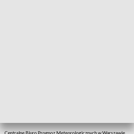
Prognozowane są burze, którym
miejscami będą towarzyszyć silniejsze
opady deszczu z wielkością opadów od 20
do 35 mm. Lokalnie wystąpią opady gradu
oraz porywy wiatru do około 65 km/h
- poinformowano na stronie IMGW.
Ostrzeżenie obowiązuje do godzin wieczornych.
Ostrzeżenie I stopnia przewiduje warunki sprzyjające
wystąpieniu niebezpiecznych zjawisk meteorologicznych
mogących powodować straty materialne oraz zagrożenie
zdrowia i życia. Instytut zaleca ostrożność i śledzenie
komunikatów o rozwoju sytuacji pogodowej.
Burze także w Beskidach
Centralne Biuro Prognoz Meteorologicznych w Warszawie