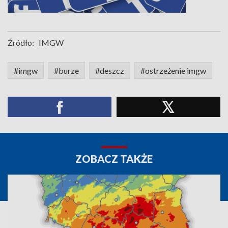
Źródło:
IMGW
#imgw
#burze
#deszcz
#ostrzeżenie imgw
ZOBACZ TAKŻE