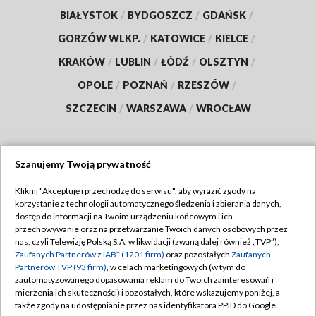
BIAŁYSTOK
/
BYDGOSZCZ
/
GDAŃSK
/
GORZÓW WLKP.
/
KATOWICE
/
KIELCE
/
KRAKÓW
/
LUBLIN
/
ŁÓDŹ
/
OLSZTYN
/
OPOLE
/
POZNAŃ
/
RZESZÓW
/
SZCZECIN
/
WARSZAWA
/
WROCŁAW
Szanujemy Twoją prywatność
Dołącz do nas:
Kliknij "Akceptuję i przechodzę do serwisu", aby wyrazić zgody na
korzystanie z technologii automatycznego śledzenia i zbierania danych,
TVP
dostęp do informacji na Twoim urządzeniu końcowym i ich
Abonament TVP
przechowywanie oraz na przetwarzanie Twoich danych osobowych przez
Regulamin TVP
nas, czyli Telewizję Polską S.A. w likwidacji (zwaną dalej również „TVP”),
Emisja w TVP
Zaufanych Partnerów z IAB* (1201 firm)
oraz pozostałych
Zaufanych
Polityka prywatności
Partnerów TVP (93 firm)
, w celach marketingowych (w tym do
Centrum informacji TVP
Moje zgody
zautomatyzowanego dopasowania reklam do Twoich zainteresowań i
mierzenia ich skuteczności) i pozostałych, które wskazujemy poniżej, a
Naziemna Telewizja Cyfrowa
Pomoc
także zgody na udostępnianie przez nas identyfikatora PPID do Google.