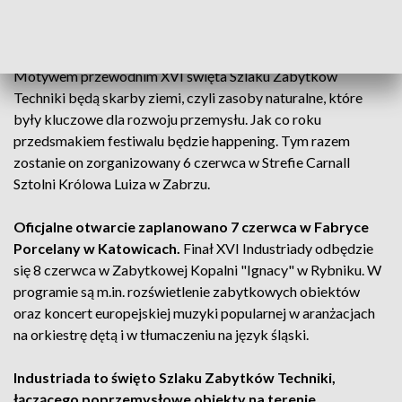
Podczas tegorocznego festiwalu zaplanowano 469
wydarzeń na terenie 50 obiektów w 32 miastach.
Motywem przewodnim XVI święta Szlaku Zabytków
Techniki będą skarby ziemi, czyli zasoby naturalne, które
były kluczowe dla rozwoju przemysłu. Jak co roku
przedsmakiem festiwalu będzie happening. Tym razem
zostanie on zorganizowany 6 czerwca w Strefie Carnall
Sztolni Królowa Luiza w Zabrzu.
Oficjalne otwarcie zaplanowano 7 czerwca w Fabryce
Porcelany w Katowicach.
Finał XVI Industriady odbędzie
się 8 czerwca w Zabytkowej Kopalni "Ignacy" w Rybniku. W
programie są m.in. rozświetlenie zabytkowych obiektów
oraz koncert europejskiej muzyki popularnej w aranżacjach
na orkiestrę dętą i w tłumaczeniu na język śląski.
Industriada to święto Szlaku Zabytków Techniki,
łączącego poprzemysłowe obiekty na terenie