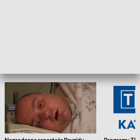
Aktualności sprzed lat
Z historią w tl
INNE