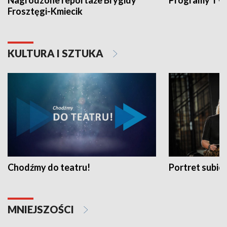
Nagrodzone reportaże Brygidy
Programy TVP
Frosztęgi-Kmiecik
KULTURA I SZTUKA
Chodźmy do teatru!
Portret subi
MNIEJSZOŚCI