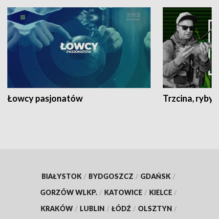
Łowcy pasjonatów
Trzcina, ryby 
BIAŁYSTOK
/
BYDGOSZCZ
/
GDAŃSK
/
GORZÓW WLKP.
/
KATOWICE
/
KIELCE
/
KRAKÓW
/
LUBLIN
/
ŁÓDŹ
/
OLSZTYN
/