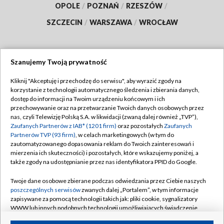
OPOLE
/
POZNAŃ
/
RZESZÓW
/
SZCZECIN
/
WARSZAWA
/
WROCŁAW
Szanujemy Twoją prywatność
Dołącz do nas:
Kliknij "Akceptuję i przechodzę do serwisu", aby wyrazić zgody na
korzystanie z technologii automatycznego śledzenia i zbierania danych,
TVP
dostęp do informacji na Twoim urządzeniu końcowym i ich
Abonament TVP
przechowywanie oraz na przetwarzanie Twoich danych osobowych przez
Regulamin TVP
nas, czyli Telewizję Polską S.A. w likwidacji (zwaną dalej również „TVP”),
Emisja w TVP
Polityka prywatności
Zaufanych Partnerów z IAB* (1201 firm)
oraz pozostałych
Zaufanych
Partnerów TVP (93 firm)
, w celach marketingowych (w tym do
Centrum informacji TVP
Moje zgody
zautomatyzowanego dopasowania reklam do Twoich zainteresowań i
mierzenia ich skuteczności) i pozostałych, które wskazujemy poniżej, a
Naziemna Telewizja Cyfrowa
Pomoc
także zgody na udostępnianie przez nas identyfikatora PPID do Google.
Sklep TVP
Biuro reklamy
Twoje dane osobowe zbierane podczas odwiedzania przez Ciebie naszych
Rada Programowa
Kontakt
poszczególnych serwisów
zwanych dalej „Portalem”, w tym informacje
zapisywane za pomocą technologii takich jak: pliki cookie, sygnalizatory
System NOS
WWW lub innych podobnych technologii umożliwiających świadczenie
dopasowanych i bezpiecznych usług, personalizację treści oraz reklam,
Informacje o nadawcy
Kanały