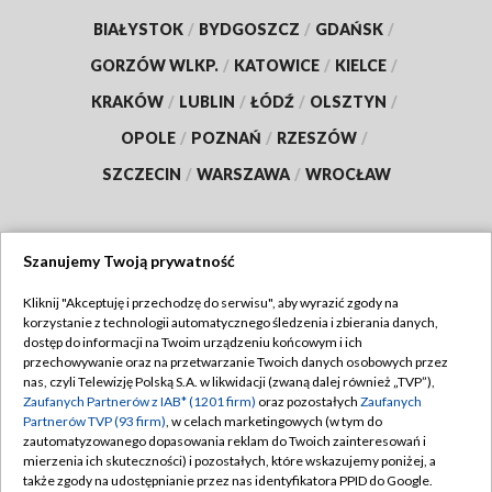
BIAŁYSTOK
/
BYDGOSZCZ
/
GDAŃSK
/
GORZÓW WLKP.
/
KATOWICE
/
KIELCE
/
KRAKÓW
/
LUBLIN
/
ŁÓDŹ
/
OLSZTYN
/
OPOLE
/
POZNAŃ
/
RZESZÓW
/
SZCZECIN
/
WARSZAWA
/
WROCŁAW
Szanujemy Twoją prywatność
Dołącz do nas:
Kliknij "Akceptuję i przechodzę do serwisu", aby wyrazić zgody na
korzystanie z technologii automatycznego śledzenia i zbierania danych,
TVP
dostęp do informacji na Twoim urządzeniu końcowym i ich
Abonament TVP
przechowywanie oraz na przetwarzanie Twoich danych osobowych przez
Regulamin TVP
nas, czyli Telewizję Polską S.A. w likwidacji (zwaną dalej również „TVP”),
Emisja w TVP
Zaufanych Partnerów z IAB* (1201 firm)
oraz pozostałych
Zaufanych
Polityka prywatności
Partnerów TVP (93 firm)
, w celach marketingowych (w tym do
Centrum informacji TVP
Moje zgody
zautomatyzowanego dopasowania reklam do Twoich zainteresowań i
mierzenia ich skuteczności) i pozostałych, które wskazujemy poniżej, a
Naziemna Telewizja Cyfrowa
Pomoc
także zgody na udostępnianie przez nas identyfikatora PPID do Google.