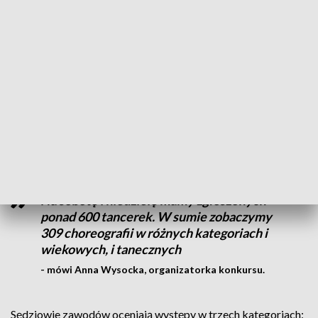
AKTUALNOŚCI, 31.05.2025, GODZ.
18.30
W sobotę na hali sportowej w Cieszynie zawodniczki
zaprezentowały swoje umiejętności indywidualne. W
niedzielę będą ze sobą rywalizowały zespoły. Do Cieszyna
przyjechały łącznie 33 drużyny.
Na sobotę i niedzielę mamy zgłoszonych
ponad 600 tancerek. W sumie zobaczymy
309 choreografii w różnych kategoriach i
wiekowych, i tanecznych
- mówi Anna Wysocka, organizatorka konkursu.
Sędziowie zawodów oceniają występy w trzech kategoriach: