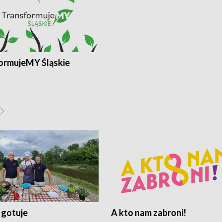
ormujeMY Śląskie
 gotuje
A kto nam zabroni!