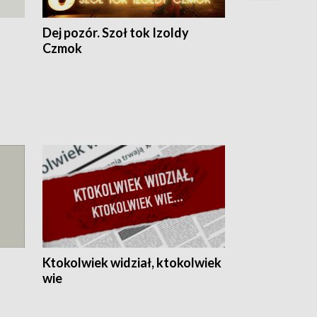
Dej pozór. Szoł tok Izoldy
Dzień z blisk
Czmok
Ktokolwiek widział, ktokolwiek
wie