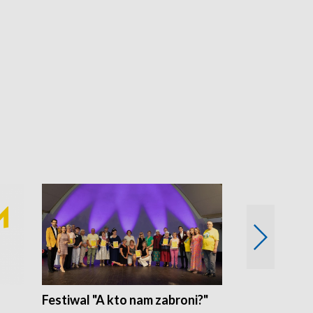
Festiwal "A kto nam zabroni?"
Mikrokosmo