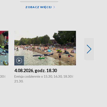
ZOBACZ WIĘCEJ
4.08.2026, godz. 18.30
3.08.2026, g
30 i
Emisja codziennie o 15.30, 16.30, 18.30 i
Emisja codziennie
21.30.
oraz 21.30