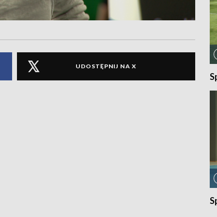
UDOSTĘPNIJ NA X
S
S