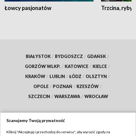
Łowcy pasjonatów
Trzcina, ryby 
BIAŁYSTOK
/
BYDGOSZCZ
/
GDAŃSK
/
GORZÓW WLKP.
/
KATOWICE
/
KIELCE
/
KRAKÓW
/
LUBLIN
/
ŁÓDŹ
/
OLSZTYN
/
OPOLE
/
POZNAŃ
/
RZESZÓW
/
SZCZECIN
/
WARSZAWA
/
WROCŁAW
Szanujemy Twoją prywatność
Dołącz do nas:
Kliknij "Akceptuję i przechodzę do serwisu", aby wyrazić zgody na