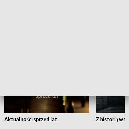
Papyn pyto
Rączka gotuje
HISTORIA
Aktualności sprzed lat
Z historią w tl