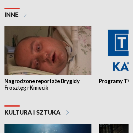
INNE
Nagrodzone reportaże Brygidy
Programy TVP
Frosztęgi-Kmiecik
KULTURA I SZTUKA