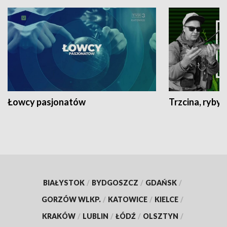
Łowcy pasjonatów
Trzcina, ryby 
BIAŁYSTOK
/
BYDGOSZCZ
/
GDAŃSK
/
GORZÓW WLKP.
/
KATOWICE
/
KIELCE
/
KRAKÓW
/
LUBLIN
/
ŁÓDŹ
/
OLSZTYN
/