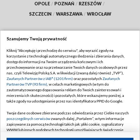
OPOLE
/
POZNAŃ
/
RZESZÓW
/
SZCZECIN
/
WARSZAWA
/
WROCŁAW
Szanujemy Twoją prywatność
Dołącz do nas:
Kliknij "Akceptuję i przechodzę do serwisu", aby wyrazić zgody na
korzystanie z technologii automatycznego śledzenia i zbierania danych,
TVP
dostęp do informacji na Twoim urządzeniu końcowym i ich
Abonament TVP
przechowywanie oraz na przetwarzanie Twoich danych osobowych przez
Regulamin TVP
nas, czyli Telewizję Polską S.A. w likwidacji (zwaną dalej również „TVP”),
Emisja w TVP
Polityka prywatności
Zaufanych Partnerów z IAB* (1201 firm)
oraz pozostałych
Zaufanych
Partnerów TVP (93 firm)
, w celach marketingowych (w tym do
Centrum informacji TVP
Moje zgody
zautomatyzowanego dopasowania reklam do Twoich zainteresowań i
mierzenia ich skuteczności) i pozostałych, które wskazujemy poniżej, a
Naziemna Telewizja Cyfrowa
Pomoc
także zgody na udostępnianie przez nas identyfikatora PPID do Google.
Sklep TVP
Biuro reklamy
Twoje dane osobowe zbierane podczas odwiedzania przez Ciebie naszych
Rada Programowa
Kontakt
poszczególnych serwisów
zwanych dalej „Portalem”, w tym informacje
zapisywane za pomocą technologii takich jak: pliki cookie, sygnalizatory
System NOS
WWW lub innych podobnych technologii umożliwiających świadczenie
dopasowanych i bezpiecznych usług, personalizację treści oraz reklam,
Informacje o nadawcy
Kanały