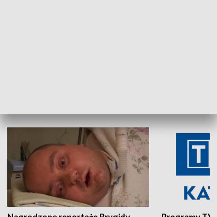
Aktualności sprzed lat
Z historią w tl
INNE