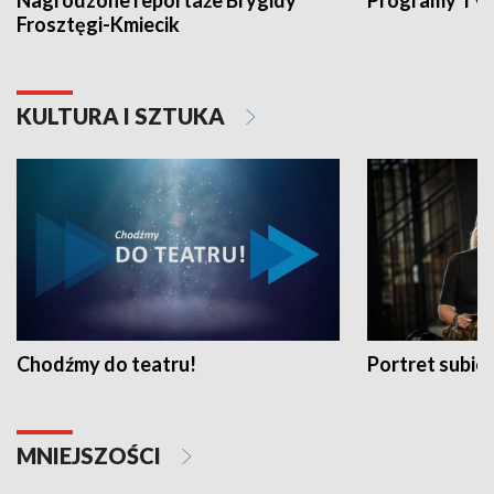
Nagrodzone reportaże Brygidy
Programy TVP
Frosztęgi-Kmiecik
KULTURA I SZTUKA
Chodźmy do teatru!
Portret subi
MNIEJSZOŚCI