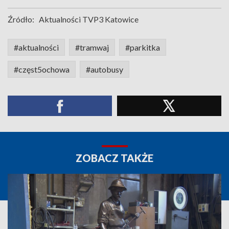
Źródło:
Aktualności TVP3 Katowice
#aktualności
#tramwaj
#parkitka
#częst5ochowa
#autobusy
ZOBACZ TAKŻE