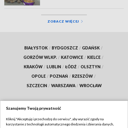
ZOBACZ WIĘCEJ
BIAŁYSTOK
/
BYDGOSZCZ
/
GDAŃSK
/
GORZÓW WLKP.
/
KATOWICE
/
KIELCE
/
KRAKÓW
/
LUBLIN
/
ŁÓDŹ
/
OLSZTYN
/
OPOLE
/
POZNAŃ
/
RZESZÓW
/
SZCZECIN
/
WARSZAWA
/
WROCŁAW
Szanujemy Twoją prywatność
Dołącz do nas:
Kliknij "Akceptuję i przechodzę do serwisu", aby wyrazić zgody na
korzystanie z technologii automatycznego śledzenia i zbierania danych,
TVP