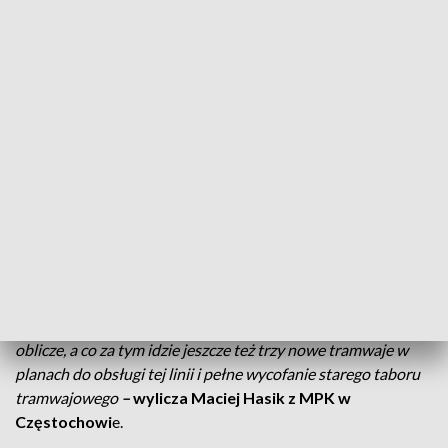
możliwość zamiany zakresu realizacji
projektu na zakup autobusów,
ministerstwo wyraziło taką wolę, nie
byliśmy jedynym miastem, które zresztą
w tym samym kierunku idzie
- mówi Anna Król - Wiśniewska z UM
Częstochowa.
Zamiast tramwajów - pojawi się więc 39 elektryków i 4
autobusy wodorowe. Większość pojazdów stanie się
zeroemisyjna. Pasażerom tramwajów musi wystarczyć
remont starej linii – na niej także lifting taboru.
-Z drugiej strony ważna linia na Kucelin, która zyska nowe
oblicze, a co za tym idzie jeszcze też trzy nowe tramwaje w
planach do obsługi tej linii i pełne wycofanie starego taboru
tramwajowego
–
wylicza Maciej Hasik z MPK w
Częstochowi
e.