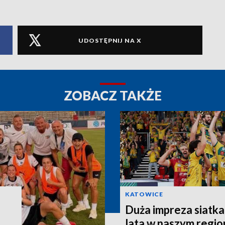
UDOSTĘPNIJ NA X
ZOBACZ TAKŻE
KATOWICE
Duża impreza siatk
lata w naszym regio