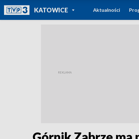
POWRÓT DO
KATOWICE
Aktualności
Pro
TVP REGIONY
Górnik Zabrze ma n