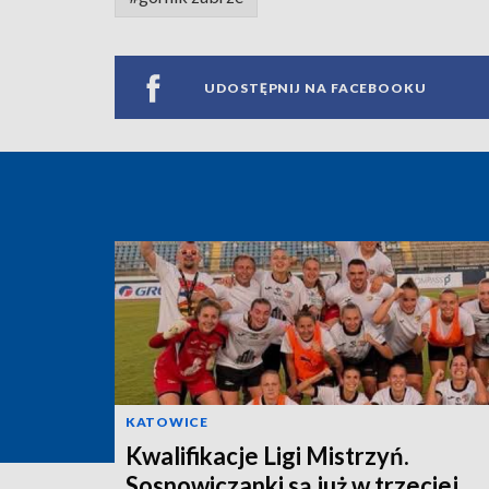
UDOSTĘPNIJ NA FACEBOOKU
KATOWICE
Kwalifikacje Ligi Mistrzyń.
Sosnowiczanki są już w trzeciej