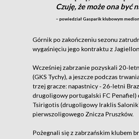
Czuję, że może ona być 
– powiedział Gasparik klubowym medio
Górnik po zakończeniu sezonu zatrudn
wygaśnięciu jego kontraktu z Jagiellon
Wcześniej zabrzanie pozyskali 20-le
(GKS Tychy), a jeszcze podczas trwan
trzej gracze: napastnicy - 26-letni Bra
drugoligowy portugalski FC Penafiel)
Tsirigotis (drugoligowy Iraklis Saloni
pierwszoligowego Znicza Pruszków.
Pożegnali się z zabrzańskim klubem b