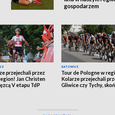
gospodarzem
CE
KATOWICE
ze przejechali przez
Tour de Pologne w regi
region! Jan Christen
Kolarze przejechali prz
ęzcą V etapu TdP
Gliwice czy Tychy, sko
na Kocierzu