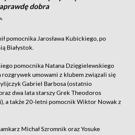
naprawdę dobra
m.
ił pomocnika Jarosława Kubickiego, po
ią Białystok.
tniego pomocnika Natana Dzięgielewskiego
ia rozgrywek umowami z klubem związali się
zylijczyk Gabriel Barbosa (ostatnio
 oraz dwa lata starszy Grek Theodoros
ki), a także 20-letni pomocnik Wiktor Nowak z
ramkarz Michał Szromnik oraz Yosuke