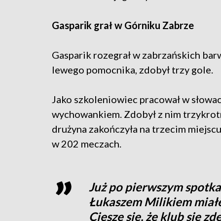
Gasparik grał w Górniku Zabrze
Gasparik rozegrał w zabrzańskich bar
lewego pomocnika, zdobył trzy gole.
Jako szkoleniowiec pracował w słowac
wychowankiem. Zdobył z nim trzykrotn
drużyna zakończyła na trzecim miejscu
w 202 meczach.
Już po pierwszym spotk
Łukaszem Milikiem miał
Cieszę się, że klub się 