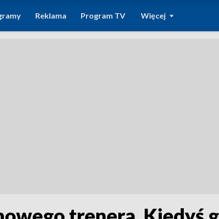
gramy
Reklama
Program TV
Więcej
owego trenera. Kiedyś g