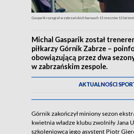
Gasparik rozegrał w zabrzańskich barwach 15 meczów 13 lat tem
Michal Gasparik został trenere
piłkarzy Górnik Zabrze – poin
obowiązującą przez dwa sezony.
w zabrzańskim zespole.
AKTUALNOŚCI SPORTO
Górnik zakończył miniony sezon ekstr
kwietnia władze klubu zwolniły Jana U
szkoleniowca jego asystent Piotr Gier