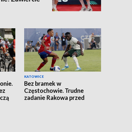
KATOWICE
onie.
Bez bramek w
ez
Częstochowie. Trudne
ńczą
zadanie Rakowa przed
rewanżem