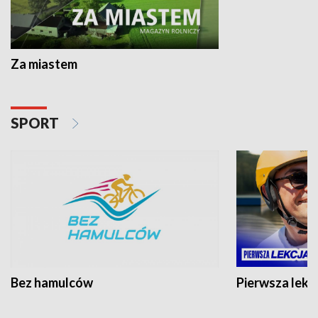
Za miastem
SPORT
Bez hamulców
Pierwsza lekc