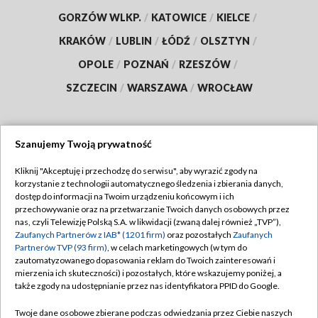
GORZÓW WLKP.
/
KATOWICE
/
KIELCE
/
KRAKÓW
/
LUBLIN
/
ŁÓDŹ
/
OLSZTYN
/
OPOLE
/
POZNAŃ
/
RZESZÓW
/
SZCZECIN
/
WARSZAWA
/
WROCŁAW
Szanujemy Twoją prywatność
Dołącz do nas:
Kliknij "Akceptuję i przechodzę do serwisu", aby wyrazić zgody na
korzystanie z technologii automatycznego śledzenia i zbierania danych,
TVP
dostęp do informacji na Twoim urządzeniu końcowym i ich
Abonament TVP
przechowywanie oraz na przetwarzanie Twoich danych osobowych przez
Regulamin TVP
nas, czyli Telewizję Polską S.A. w likwidacji (zwaną dalej również „TVP”),
Emisja w TVP
Polityka prywatności
Zaufanych Partnerów z IAB* (1201 firm)
oraz pozostałych
Zaufanych
Partnerów TVP (93 firm)
, w celach marketingowych (w tym do
Centrum informacji TVP
Moje zgody
zautomatyzowanego dopasowania reklam do Twoich zainteresowań i
mierzenia ich skuteczności) i pozostałych, które wskazujemy poniżej, a
Naziemna Telewizja Cyfrowa
Pomoc
także zgody na udostępnianie przez nas identyfikatora PPID do Google.
Sklep TVP
Biuro reklamy
Twoje dane osobowe zbierane podczas odwiedzania przez Ciebie naszych