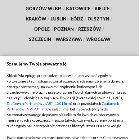
GORZÓW WLKP.
/
KATOWICE
/
KIELCE
/
KRAKÓW
/
LUBLIN
/
ŁÓDŹ
/
OLSZTYN
/
OPOLE
/
POZNAŃ
/
RZESZÓW
/
SZCZECIN
/
WARSZAWA
/
WROCŁAW
Szanujemy Twoją prywatność
Dołącz do nas:
Kliknij "Akceptuję i przechodzę do serwisu", aby wyrazić zgody na
korzystanie z technologii automatycznego śledzenia i zbierania danych,
TVP
dostęp do informacji na Twoim urządzeniu końcowym i ich
Abonament TVP
przechowywanie oraz na przetwarzanie Twoich danych osobowych przez
Regulamin TVP
nas, czyli Telewizję Polską S.A. w likwidacji (zwaną dalej również „TVP”),
Emisja w TVP
Polityka prywatności
Zaufanych Partnerów z IAB* (1201 firm)
oraz pozostałych
Zaufanych
Partnerów TVP (93 firm)
, w celach marketingowych (w tym do
Centrum informacji TVP
Moje zgody
zautomatyzowanego dopasowania reklam do Twoich zainteresowań i
mierzenia ich skuteczności) i pozostałych, które wskazujemy poniżej, a
Naziemna Telewizja Cyfrowa
Pomoc
także zgody na udostępnianie przez nas identyfikatora PPID do Google.
Sklep TVP
Biuro reklamy
Twoje dane osobowe zbierane podczas odwiedzania przez Ciebie naszych