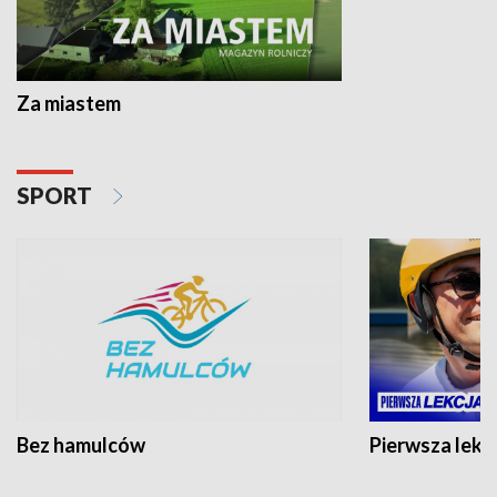
Za miastem
SPORT
Bez hamulców
Pierwsza lekc