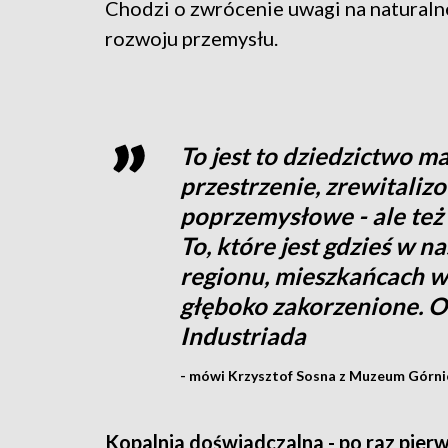
Chodzi o zwrócenie uwagi na naturaln
rozwoju przemysłu.
To jest to dziedzictwo ma
przestrzenie, zrewitaliz
poprzemysłowe - ale też
To, które jest gdzieś w n
regionu, mieszkańcach w
głęboko zakorzenione. O
Industriada
- mówi Krzysztof Sosna z Muzeum Górn
Kopalnia doświadczalna - po raz pier