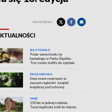
UDOSTĘPNIJ:
KTUALNOŚCI
NA SYGNALE
Pożar samochodu na
kempingu w Parku Śląskim.
Trzy osoby trafiły do szpitala
ŚRODOWISKO
Dwa nowe rezerwaty w
naszym regionie! Jurajski
krajobraz pod ochroną
INNE
150 lat w jednej rodzinie.
Teraz kapliczka trafi do miasta