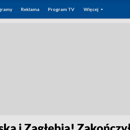
gramy
Reklama
Program TV
Więcej
ąska i Zagłębia! Zakończył