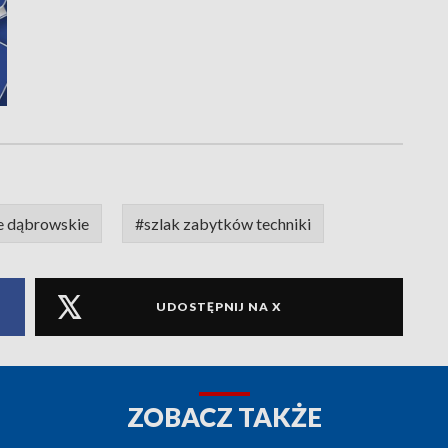
e dąbrowskie
#szlak zabytków techniki
UDOSTĘPNIJ NA X
ZOBACZ TAKŻE