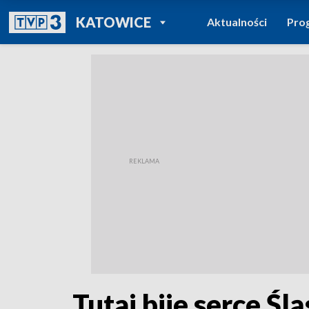
POWRÓT DO
KATOWICE
Aktualności
Pro
TVP REGIONY
Tutaj bije serce Śl