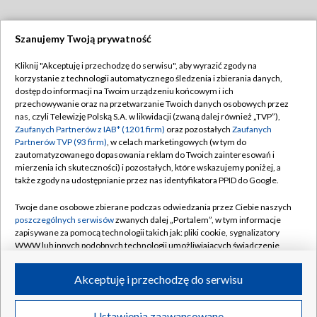
Szanujemy Twoją prywatność
Dołącz do nas:
Kliknij "Akceptuję i przechodzę do serwisu", aby wyrazić zgody na
korzystanie z technologii automatycznego śledzenia i zbierania danych,
TVP
dostęp do informacji na Twoim urządzeniu końcowym i ich
Abonament TVP
przechowywanie oraz na przetwarzanie Twoich danych osobowych przez
Regulamin TVP
nas, czyli Telewizję Polską S.A. w likwidacji (zwaną dalej również „TVP”),
Emisja w TVP
Polityka prywatności
Zaufanych Partnerów z IAB* (1201 firm)
oraz pozostałych
Zaufanych
Partnerów TVP (93 firm)
, w celach marketingowych (w tym do
Centrum informacji TVP
Moje zgody
zautomatyzowanego dopasowania reklam do Twoich zainteresowań i
mierzenia ich skuteczności) i pozostałych, które wskazujemy poniżej, a
Naziemna Telewizja Cyfrowa
Pomoc
także zgody na udostępnianie przez nas identyfikatora PPID do Google.
Sklep TVP
Biuro reklamy
Twoje dane osobowe zbierane podczas odwiedzania przez Ciebie naszych
Rada Programowa
Kontakt
poszczególnych serwisów
zwanych dalej „Portalem”, w tym informacje
zapisywane za pomocą technologii takich jak: pliki cookie, sygnalizatory
System NOS
WWW lub innych podobnych technologii umożliwiających świadczenie
dopasowanych i bezpiecznych usług, personalizację treści oraz reklam,
Informacje o nadawcy
Kanały
udostępnianie funkcji mediów społecznościowych oraz analizowanie
Akceptuję i przechodzę do serwisu
ruchu w Internecie.
Program dla prasy
©2026 Telewizja Polska S.A. w likwidacji
Biuro Reklamy
Twoje dane osobowe zbierane podczas odwiedzania przez Ciebie
Ustawienia zaawansowane