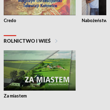
Credo
Nabożeństwa 
ROLNICTWO I WIEŚ
Za miastem