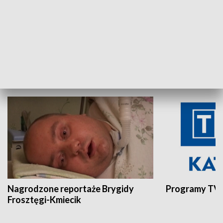
Aktualności sprzed lat
Z historią w tl
INNE
Nagrodzone reportaże Brygidy
Programy TVP
Frosztęgi-Kmiecik