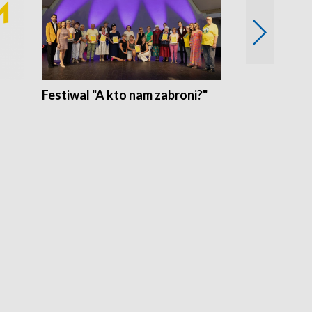
Festiwal "A kto nam zabroni?"
Mikrokosmo