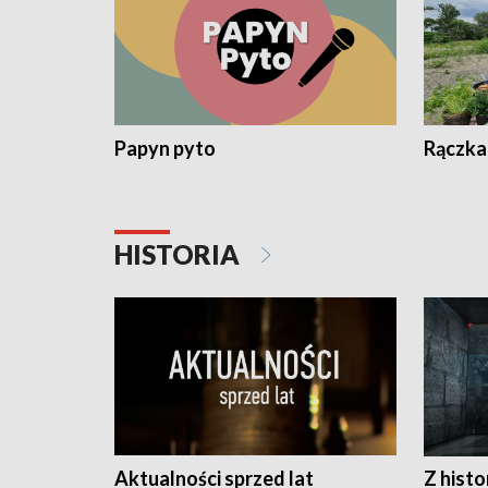
Papyn pyto
Rączka
HISTORIA
Aktualności sprzed lat
Z histo