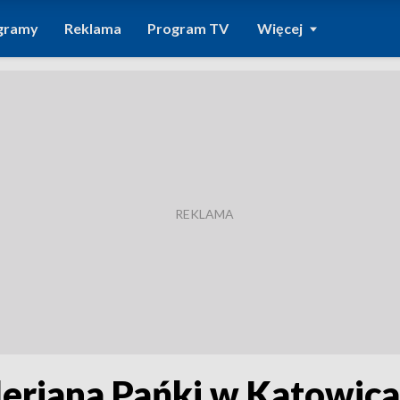
gramy
Reklama
Program TV
Więcej
eriana Pańki w Katowica