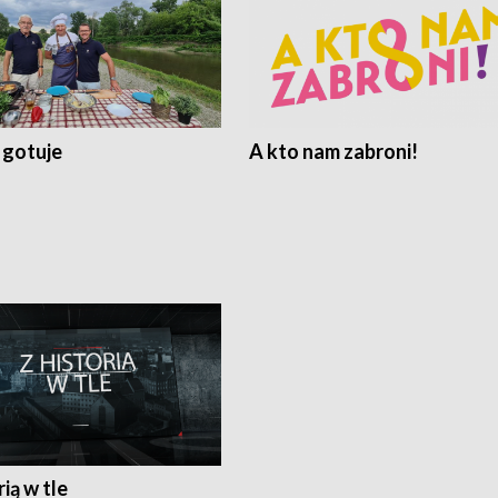
 gotuje
A kto nam zabroni!
rią w tle