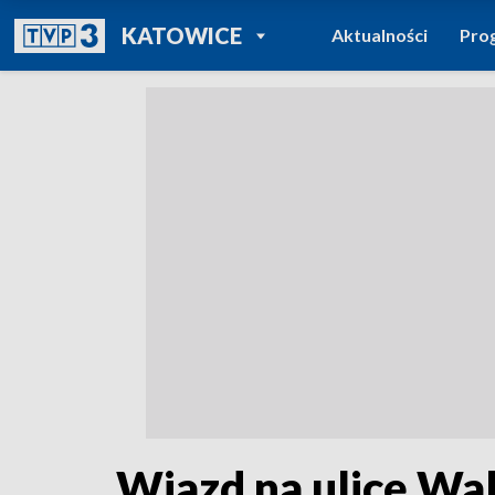
POWRÓT DO
KATOWICE
Aktualności
Pro
TVP REGIONY
Wjazd na ulicę Wal