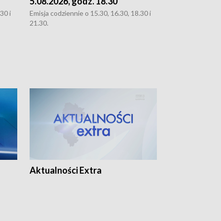
5.08.2026, godz. 18.30
4.08.2026, g
30 i
Emisja codziennie o 15.30, 16.30, 18.30 i
Emisja codziennie
21.30.
21.30.
Aktualności Extra