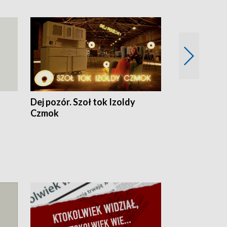
Dej pozór. Szoł tok Izoldy
Dzień z blisk
Czmok