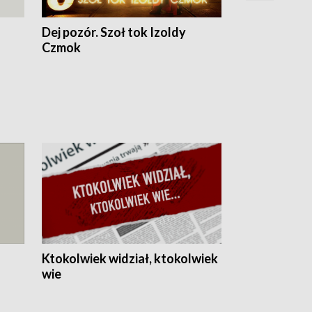
Dej pozór. Szoł tok Izoldy
Dzień z blisk
Czmok
Ktokolwiek widział, ktokolwiek
wie