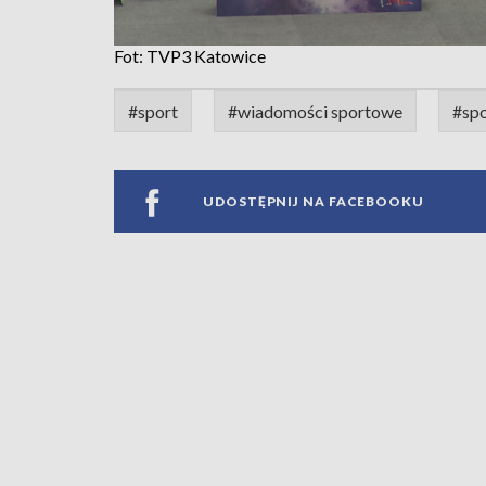
Fot: TVP3 Katowice
#sport
#wiadomości sportowe
#spo
UDOSTĘPNIJ NA FACEBOOKU