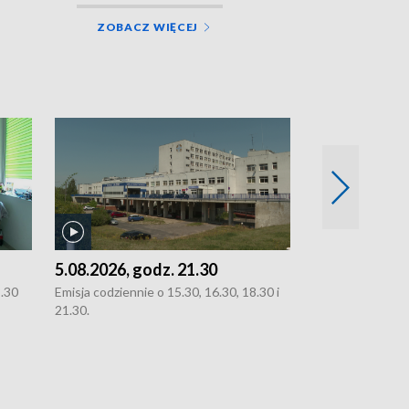
ZOBACZ WIĘCEJ
5.08.2026, godz. 21.30
5.08.2026, g
8.30
Emisja codziennie o 15.30, 16.30, 18.30 i
Emisja codziennie
21.30.
21.30.