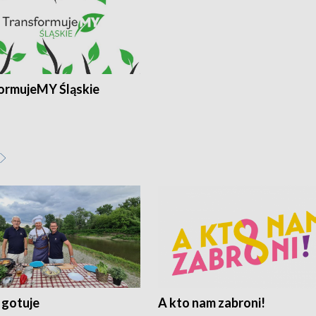
ormujeMY Śląskie
 gotuje
A kto nam zabroni!