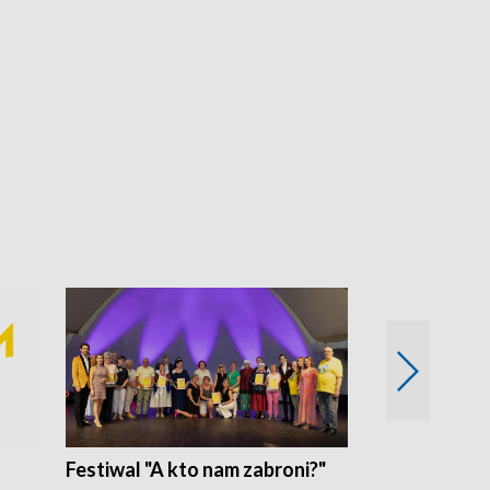
Festiwal "A kto nam zabroni?"
Mikrokosmo