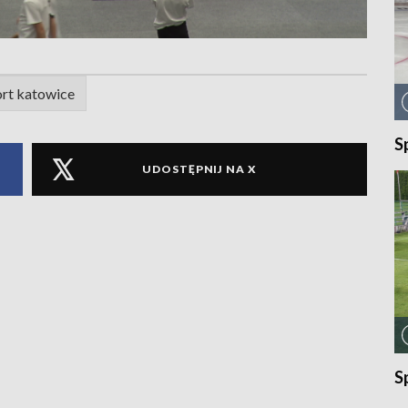
rt katowice
S
UDOSTĘPNIJ NA X
S