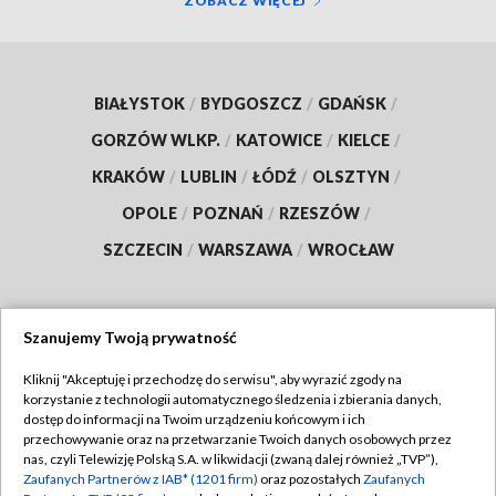
ZOBACZ WIĘCEJ
BIAŁYSTOK
/
BYDGOSZCZ
/
GDAŃSK
/
GORZÓW WLKP.
/
KATOWICE
/
KIELCE
/
KRAKÓW
/
LUBLIN
/
ŁÓDŹ
/
OLSZTYN
/
OPOLE
/
POZNAŃ
/
RZESZÓW
/
SZCZECIN
/
WARSZAWA
/
WROCŁAW
Szanujemy Twoją prywatność
Dołącz do nas:
Kliknij "Akceptuję i przechodzę do serwisu", aby wyrazić zgody na
korzystanie z technologii automatycznego śledzenia i zbierania danych,
TVP
dostęp do informacji na Twoim urządzeniu końcowym i ich
Abonament TVP
przechowywanie oraz na przetwarzanie Twoich danych osobowych przez
Regulamin TVP
nas, czyli Telewizję Polską S.A. w likwidacji (zwaną dalej również „TVP”),
Emisja w TVP
Zaufanych Partnerów z IAB* (1201 firm)
oraz pozostałych
Zaufanych
Polityka prywatności