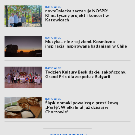
KATOWICE
novoOsiecka zaczaruje NOSPR!
Klimatyczny projekt i koncert w
Katowicach
KATOWICE
Muzyka... nie z tej ziemi. Kosmiczna
inspiracja inspirowana badaniami w Chile
KATOWICE
Tydzień Kultury Beskidzkiej zakończony!
Grand Prix dla zespołu z Bułgarii
KATOWICE
Śląskie smaki powalczą o prestiżową
„Perłę”. Wielki finał już dzisiaj w
Chorzowie!