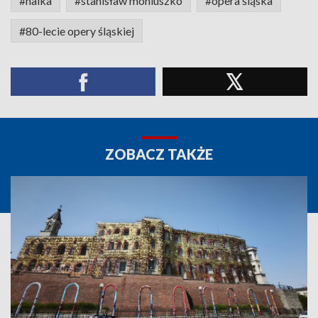
#halka
#stanisław moniuszko
#opera śląska
#80-lecie opery śląskiej
ZOBACZ TAKŻE