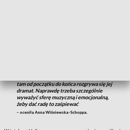
Premiera „Halki” odbędzie się 14 czerwca 2025 r. –
dokładnie w 80-lecie Opery Śląskiej.
W tytułową Halkę – zrozpaczoną z powodu nieszczęśliwej
miłości góralkę – będą się na zmianę wcielały aż trzy solistki:
Izabela Matuła, Katarzyna Wietrzny i Anna Wiśniewska-
Schoppa.
Emocje w „Halce” są ogromne, ponieważ
tam od początku do końca rozgrywa się jej
dramat. Naprawdę trzeba szczególnie
wyważyć sferę muzyczną i emocjonalną,
żeby dać radę to zaśpiewać
– oceniła Anna Wiśniewska-Schoppa.