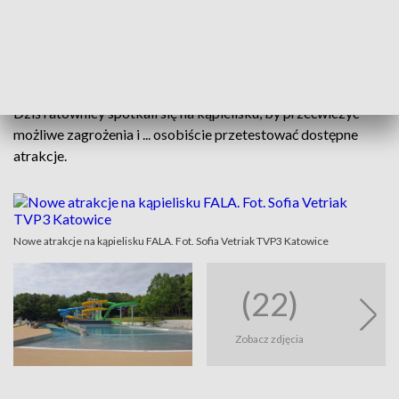
AKTUALNOŚCI, 11.06.2025, GODZ.
18.30
Dziś ratownicy spotkali się na kąpielisku, by przećwiczyć
możliwe zagrożenia i ... osobiście przetestować dostępne
atrakcje.
Nowe atrakcje na kąpielisku FALA. Fot. Sofia Vetriak TVP3 Katowice
(22)
Zobacz zdjęcia