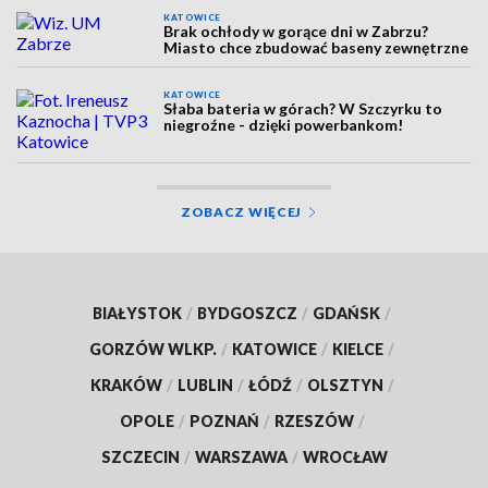
KATOWICE
Brak ochłody w gorące dni w Zabrzu?
Miasto chce zbudować baseny zewnętrzne
KATOWICE
Słaba bateria w górach? W Szczyrku to
niegroźne - dzięki powerbankom!
ZOBACZ WIĘCEJ
BIAŁYSTOK
/
BYDGOSZCZ
/
GDAŃSK
/
GORZÓW WLKP.
/
KATOWICE
/
KIELCE
/
KRAKÓW
/
LUBLIN
/
ŁÓDŹ
/
OLSZTYN
/
OPOLE
/
POZNAŃ
/
RZESZÓW
/
SZCZECIN
/
WARSZAWA
/
WROCŁAW