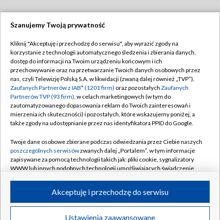
Szanujemy Twoją prywatność
Dołącz do nas:
Kliknij "Akceptuję i przechodzę do serwisu", aby wyrazić zgody na
korzystanie z technologii automatycznego śledzenia i zbierania danych,
TVP
dostęp do informacji na Twoim urządzeniu końcowym i ich
Abonament TVP
przechowywanie oraz na przetwarzanie Twoich danych osobowych przez
Regulamin TVP
nas, czyli Telewizję Polską S.A. w likwidacji (zwaną dalej również „TVP”),
Emisja w TVP
Zaufanych Partnerów z IAB* (1201 firm)
oraz pozostałych
Zaufanych
Polityka prywatności
Partnerów TVP (93 firm)
, w celach marketingowych (w tym do
Centrum informacji TVP
Moje zgody
zautomatyzowanego dopasowania reklam do Twoich zainteresowań i
mierzenia ich skuteczności) i pozostałych, które wskazujemy poniżej, a
Naziemna Telewizja Cyfrowa
Pomoc
także zgody na udostępnianie przez nas identyfikatora PPID do Google.
Sklep TVP
Biuro reklamy
Twoje dane osobowe zbierane podczas odwiedzania przez Ciebie naszych
Rada Programowa
poszczególnych serwisów
zwanych dalej „Portalem”, w tym informacje
Kontakt
zapisywane za pomocą technologii takich jak: pliki cookie, sygnalizatory
System NOS
WWW lub innych podobnych technologii umożliwiających świadczenie
dopasowanych i bezpiecznych usług, personalizację treści oraz reklam,
Informacje o nadawcy
Kanały
udostępnianie funkcji mediów społecznościowych oraz analizowanie
Akceptuję i przechodzę do serwisu
ruchu w Internecie.
Program dla prasy
©2026 Telewizja Polska S.A. w likwidacji
Biuro Reklamy
Twoje dane osobowe zbierane podczas odwiedzania przez Ciebie
Ustawienia zaawansowane