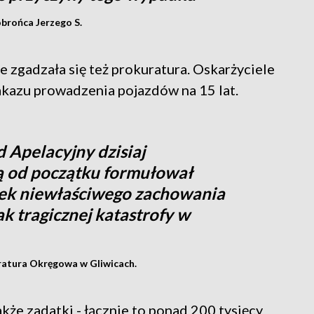
brońca Jerzego S.
e zgadzała się też prokuratura. Oskarżyciele
 zakazu prowadzenia pojazdów na 15 lat.
d Apelacyjny dzisiaj
rą od początku formułował
utek niewłaściwego zachowania
k tragicznej katastrofy w
uratura Okręgowa w Gliwicach.
kże zadatki - łącznie to ponad 200 tysięcy