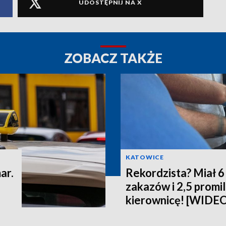
UDOSTĘPNIJ NA X
ZOBACZ TAKŻE
KATOWICE
ar.
Rekordzista? Miał 
zakazów i 2,5 promi
kierownicę! [WIDE