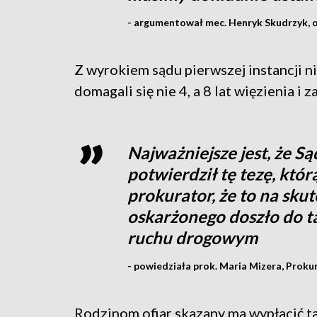
- argumentował mec. Henryk Skudrzyk, o
Z wyrokiem sądu pierwszej instancji ni
domagali się nie 4, a 8 lat więzienia i
Najważniejsze jest, że Są
potwierdził tę tezę, któ
prokurator, że to na sk
oskarżonego doszło do ta
ruchu drogowym
- powiedziała prok. Maria Mizera, Prok
Rodzinom ofiar skazany ma wypłacić ta