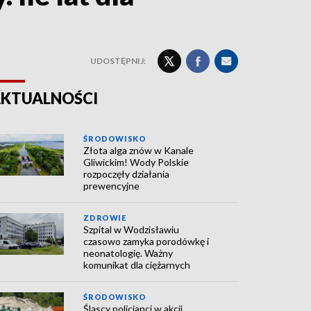
UDOSTĘPNIJ:
KTUALNOŚCI
ŚRODOWISKO
Złota alga znów w Kanale
Gliwickim! Wody Polskie
rozpoczęły działania
prewencyjne
ZDROWIE
Szpital w Wodzisławiu
czasowo zamyka porodówkę i
neonatologię. Ważny
komunikat dla ciężarnych
ŚRODOWISKO
Śląscy policjanci w akcji.