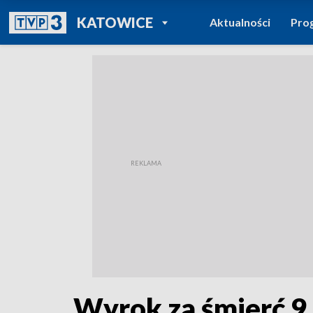
POWRÓT DO
KATOWICE
Aktualności
Pro
TVP REGIONY
Wyrok za śmierć 9 