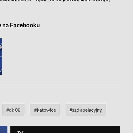
e na Facebooku
#dk 88
#katowice
#sąd apelacyjny