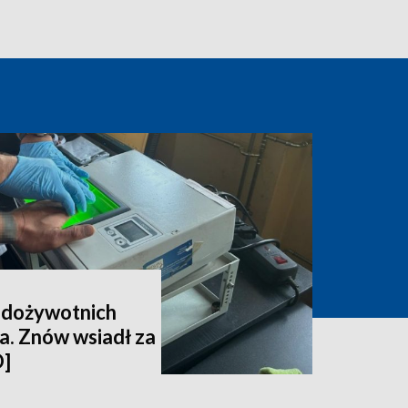
6 dożywotnich
la. Znów wsiadł za
O]