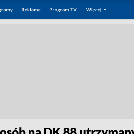
gramy
Reklama
Program TV
Więcej
osób na DK 88 utrzymany. 