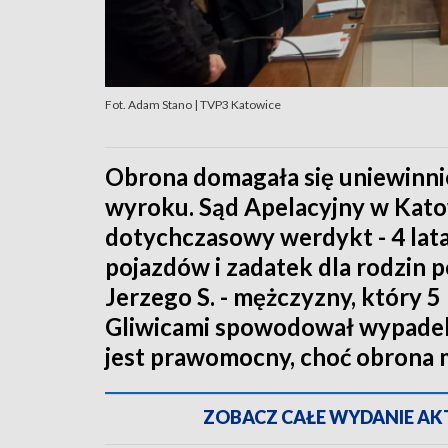
Fot. Adam Stano | TVP3 Katowice
Obrona domagała się uniewinnie
wyroku. Sąd Apelacyjny w Kato
dotychczasowy werdykt - 4 lata
pojazdów i zadatek dla rodzin
Jerzego S. - mężczyzny, który 
Gliwicami spowodował wypadek
jest prawomocny, choć obrona m
ZOBACZ CAŁE WYDANIE AKTU