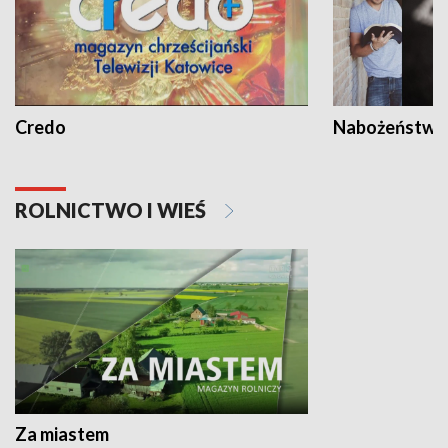
Credo
Nabożeństwa 
ROLNICTWO I WIEŚ
Za miastem