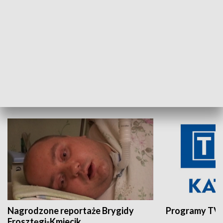
Aktualności sprzed lat
Z historią w tl
INNE
Nagrodzone reportaże Brygidy
Programy TVP
Frosztęgi-Kmiecik