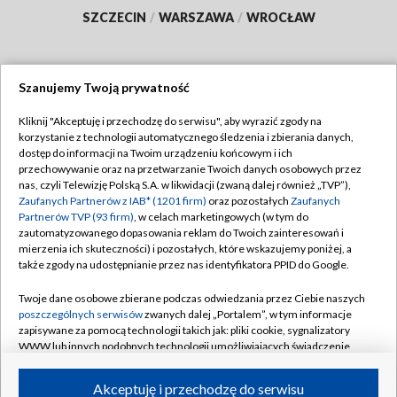
SZCZECIN
/
WARSZAWA
/
WROCŁAW
Szanujemy Twoją prywatność
Dołącz do nas:
Kliknij "Akceptuję i przechodzę do serwisu", aby wyrazić zgody na
korzystanie z technologii automatycznego śledzenia i zbierania danych,
TVP
dostęp do informacji na Twoim urządzeniu końcowym i ich
Abonament TVP
przechowywanie oraz na przetwarzanie Twoich danych osobowych przez
Regulamin TVP
nas, czyli Telewizję Polską S.A. w likwidacji (zwaną dalej również „TVP”),
Emisja w TVP
Polityka prywatności
Zaufanych Partnerów z IAB* (1201 firm)
oraz pozostałych
Zaufanych
Partnerów TVP (93 firm)
, w celach marketingowych (w tym do
Centrum informacji TVP
Moje zgody
zautomatyzowanego dopasowania reklam do Twoich zainteresowań i
mierzenia ich skuteczności) i pozostałych, które wskazujemy poniżej, a
Naziemna Telewizja Cyfrowa
Pomoc
także zgody na udostępnianie przez nas identyfikatora PPID do Google.
Sklep TVP
Biuro reklamy
Twoje dane osobowe zbierane podczas odwiedzania przez Ciebie naszych
Rada Programowa
Kontakt
poszczególnych serwisów
zwanych dalej „Portalem”, w tym informacje
zapisywane za pomocą technologii takich jak: pliki cookie, sygnalizatory
System NOS
WWW lub innych podobnych technologii umożliwiających świadczenie
dopasowanych i bezpiecznych usług, personalizację treści oraz reklam,
Informacje o nadawcy
Kanały
udostępnianie funkcji mediów społecznościowych oraz analizowanie
Akceptuję i przechodzę do serwisu
ruchu w Internecie.
Program dla prasy