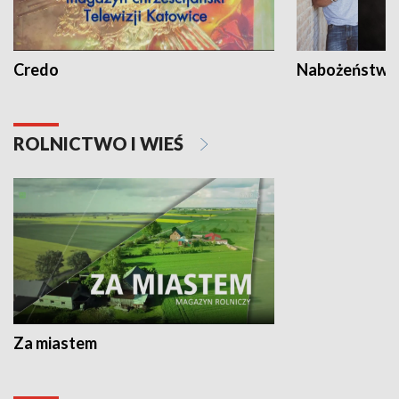
Credo
Nabożeństwa 
ROLNICTWO I WIEŚ
Za miastem