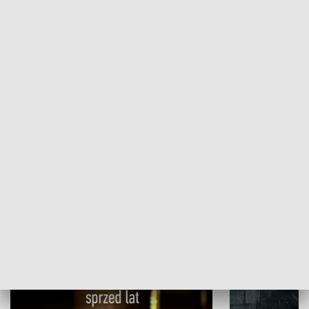
Papyn pyto
Rączka gotuje
HISTORIA