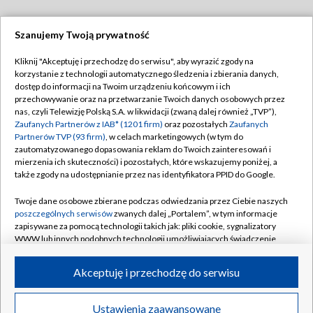
Szanujemy Twoją prywatność
Dołącz do nas:
Kliknij "Akceptuję i przechodzę do serwisu", aby wyrazić zgody na
korzystanie z technologii automatycznego śledzenia i zbierania danych,
TVP
dostęp do informacji na Twoim urządzeniu końcowym i ich
Abonament TVP
przechowywanie oraz na przetwarzanie Twoich danych osobowych przez
Regulamin TVP
nas, czyli Telewizję Polską S.A. w likwidacji (zwaną dalej również „TVP”),
Emisja w TVP
Polityka prywatności
Zaufanych Partnerów z IAB* (1201 firm)
oraz pozostałych
Zaufanych
Partnerów TVP (93 firm)
, w celach marketingowych (w tym do
Centrum informacji TVP
Moje zgody
zautomatyzowanego dopasowania reklam do Twoich zainteresowań i
mierzenia ich skuteczności) i pozostałych, które wskazujemy poniżej, a
Naziemna Telewizja Cyfrowa
Pomoc
także zgody na udostępnianie przez nas identyfikatora PPID do Google.
Sklep TVP
Biuro reklamy
Twoje dane osobowe zbierane podczas odwiedzania przez Ciebie naszych
Rada Programowa
Kontakt
poszczególnych serwisów
zwanych dalej „Portalem”, w tym informacje
zapisywane za pomocą technologii takich jak: pliki cookie, sygnalizatory
System NOS
WWW lub innych podobnych technologii umożliwiających świadczenie
dopasowanych i bezpiecznych usług, personalizację treści oraz reklam,
Informacje o nadawcy
Kanały
udostępnianie funkcji mediów społecznościowych oraz analizowanie
Akceptuję i przechodzę do serwisu
ruchu w Internecie.
Program dla prasy
©2026 Telewizja Polska S.A. w likwidacji
Biuro Reklamy
Twoje dane osobowe zbierane podczas odwiedzania przez Ciebie
Ustawienia zaawansowane