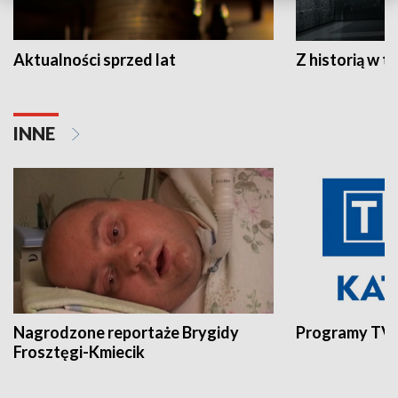
Aktualności sprzed lat
Z historią w tl
INNE
Nagrodzone reportaże Brygidy
Programy TVP
Frosztęgi-Kmiecik