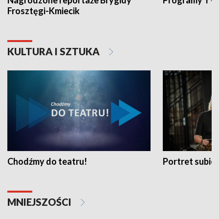
Nagrodzone reportaże Brygidy
Programy TVP
Frosztęgi-Kmiecik
KULTURA I SZTUKA
Chodźmy do teatru!
Portret subi
MNIEJSZOŚCI