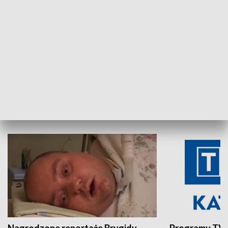
Aktualności sprzed lat
Z historią w tl
INNE