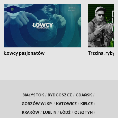
Łowcy pasjonatów
Trzcina, ryby 
BIAŁYSTOK
/
BYDGOSZCZ
/
GDAŃSK
/
GORZÓW WLKP.
/
KATOWICE
/
KIELCE
/
KRAKÓW
/
LUBLIN
/
ŁÓDŹ
/
OLSZTYN
/