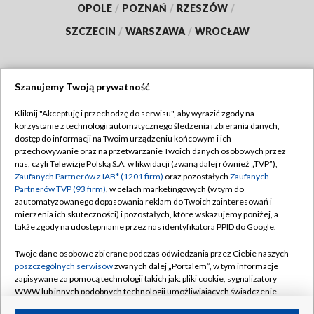
OPOLE
/
POZNAŃ
/
RZESZÓW
/
SZCZECIN
/
WARSZAWA
/
WROCŁAW
Szanujemy Twoją prywatność
Dołącz do nas:
Kliknij "Akceptuję i przechodzę do serwisu", aby wyrazić zgody na
korzystanie z technologii automatycznego śledzenia i zbierania danych,
TVP
dostęp do informacji na Twoim urządzeniu końcowym i ich
Abonament TVP
przechowywanie oraz na przetwarzanie Twoich danych osobowych przez
Regulamin TVP
nas, czyli Telewizję Polską S.A. w likwidacji (zwaną dalej również „TVP”),
Emisja w TVP
Polityka prywatności
Zaufanych Partnerów z IAB* (1201 firm)
oraz pozostałych
Zaufanych
Partnerów TVP (93 firm)
, w celach marketingowych (w tym do
Centrum informacji TVP
Moje zgody
zautomatyzowanego dopasowania reklam do Twoich zainteresowań i
mierzenia ich skuteczności) i pozostałych, które wskazujemy poniżej, a
Naziemna Telewizja Cyfrowa
Pomoc
także zgody na udostępnianie przez nas identyfikatora PPID do Google.
Sklep TVP
Biuro reklamy
Twoje dane osobowe zbierane podczas odwiedzania przez Ciebie naszych
Rada Programowa
Kontakt
poszczególnych serwisów
zwanych dalej „Portalem”, w tym informacje
zapisywane za pomocą technologii takich jak: pliki cookie, sygnalizatory
System NOS
WWW lub innych podobnych technologii umożliwiających świadczenie
dopasowanych i bezpiecznych usług, personalizację treści oraz reklam,
Informacje o nadawcy
Kanały